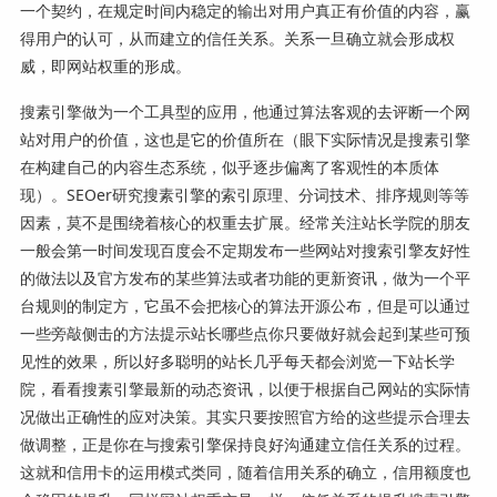
一个契约，在规定时间内稳定的输出对用户真正有价值的内容，赢
得用户的认可，从而建立的信任关系。关系一旦确立就会形成权
威，即网站权重的形成。
搜素引擎做为一个工具型的应用，他通过算法客观的去评断一个网
站对用户的价值，这也是它的价值所在（眼下实际情况是搜素引擎
在构建自己的内容生态系统，似乎逐步偏离了客观性的本质体
现）。SEOer研究搜素引擎的索引原理、分词技术、排序规则等等
因素，莫不是围绕着核心的权重去扩展。经常关注站长学院的朋友
一般会第一时间发现百度会不定期发布一些网站对搜索引擎友好性
的做法以及官方发布的某些算法或者功能的更新资讯，做为一个平
台规则的制定方，它虽不会把核心的算法开源公布，但是可以通过
一些旁敲侧击的方法提示站长哪些点你只要做好就会起到某些可预
见性的效果，所以好多聪明的站长几乎每天都会浏览一下站长学
院，看看搜素引擎最新的动态资讯，以便于根据自己网站的实际情
况做出正确性的应对决策。其实只要按照官方给的这些提示合理去
做调整，正是你在与搜索引擎保持良好沟通建立信任关系的过程。
这就和信用卡的运用模式类同，随着信用关系的确立，信用额度也