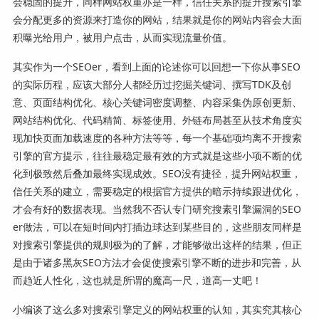
会稳固的提升，同样网站权重亦是一样，信任关系的提升搜索引擎
会分配更多的资源来打造你的网站，结果就是你的网站内容会大面
积曝光给用户，被用户点击，从而实现流量价值。
其实作为一个SEOer，看到上面的论述你可以回想一下你从事SEO
的实际历程，应该大部分人都经历过挖掘关键词、撰写TDK及创
意、页面结构优化、核心关键词密度调整、内容采集伪原创更新、
网站结构优化、代码精简、标签使用、外链布局甚至从技术角度实
现加快页面加载速度的各种方法等等，每一个基础项均离不开搜索
引擎的官方提示，往往最稳定最有效的方式就是这些小项不断的优
化到极致然后叠加最终实现成效。SEO没有捷径，提升网站权重，
信任关系的建立，需要稳定的根据官方提供的暗示持续跟进优化，
才会有好的数据表现。当然我不否认专门研究搜素引擎漏洞的SEO
er做法，可以在短时间内打插边球达到某些目的，这些朋友同样是
对搜索引擎提供的规则极为的了解，才能够做出这样的结果，但正
是由于诸多黑灰SEO方法才会促使搜索引擎不断的进步和完善，从
而趋近人性化，这也就是所谓的魔高一尺，道高一丈吧！
小编谈了这么多对搜索引擎定义的网站权重的认知，其实究其核心