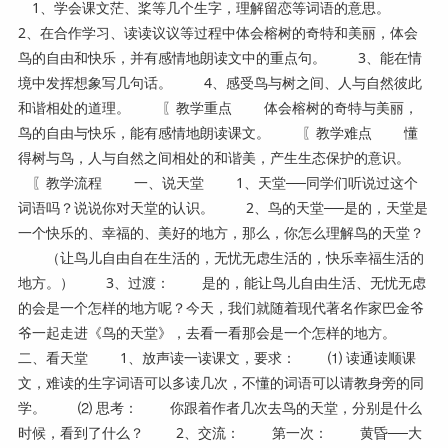
1、学会课文茫、桨等几个生字，理解留恋等词语的意思。
2、在合作学习、读读议议等过程中体会榕树的奇特和美丽，体会
鸟的自由和快乐，并有感情地朗读文中的重点句。 3、能在情
境中发挥想象写几句话。 4、感受鸟与树之间、人与自然彼此
和谐相处的道理。 〖教学重点 体会榕树的奇特与美丽，
鸟的自由与快乐，能有感情地朗读课文。 〖教学难点 懂
得树与鸟，人与自然之间相处的和谐美，产生生态保护的意识。
〖教学流程 一、说天堂 1、天堂──同学们听说过这个
词语吗？说说你对天堂的认识。 2、鸟的天堂──是的，天堂是
一个快乐的、幸福的、美好的地方，那么，你怎么理解鸟的天堂？
（让鸟儿自由自在生活的，无忧无虑生活的，快乐幸福生活的
地方。） 3、过渡： 是的，能让鸟儿自由生活、无忧无虑
的会是一个怎样的地方呢？今天，我们就随着现代著名作家巴金爷
爷一起走进《鸟的天堂》，去看一看那会是一个怎样的地方。
二、看天堂 1、放声读一读课文，要求： ⑴ 读通读顺课
文，难读的生字词语可以多读几次，不懂的词语可以请教身旁的同
学。 ⑵ 思考： 你跟着作者几次去鸟的天堂，分别是什么
时候，看到了什么？ 2、交流： 第一次： 黄昏──大