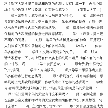
料？课下大家丈量了操场和教室的面积，大家计算一下：合几个操
场？几个教室？经过换算，你有什么感受？ （简直太大了。）
师出示课件，感受榕树的大与茂盛的特点。 师：请同学们
反复朗读这部分内容，突出重点词句，体会榕树的特点，在读中表
达出自己对课文内容的理解与感受。 师：指导学生领悟作者抓
住榕树的大和茂盛的特点进行静态描写。 学生：质疑，提出还
不明白的问题。 过渡：这里的大榕树是如此的神奇，可是更让
人们惊叹的要算久居榕树之上的各种鸟类。 ⑵ 鸟： 体会
鸟多的特点。 学生：交流表现鸟多的句子。 师：那么，
请大家想象一下，树上还有什么姿态的鸟呢？请用“有的??有的??有
的??”来说一说。 （学生发挥想象。） 师出示课件“群鸟纷
飞”的场面。 学生：齐读段落。 师指导学生领悟作者抓住
鸟多的特点进行动态描写。 师：看到这么一棵奇特的榕树，领
略到树上鸟儿欢腾的场面，作者又发出了怎样的感叹呢？ 学生
齐读“昨天是我的眼睛骗了我，“鸟的天堂”的确是鸟的天堂啊！”
师：谁知道两个鸟的天堂有什么不同吗？ 师：读到这里，你
也会象巴金先生那样对鸟的天堂发出由衷的赞叹吧，你最想说一句
什么话？ 四、主动探究，悟“环保” 师：为什么这里会成为