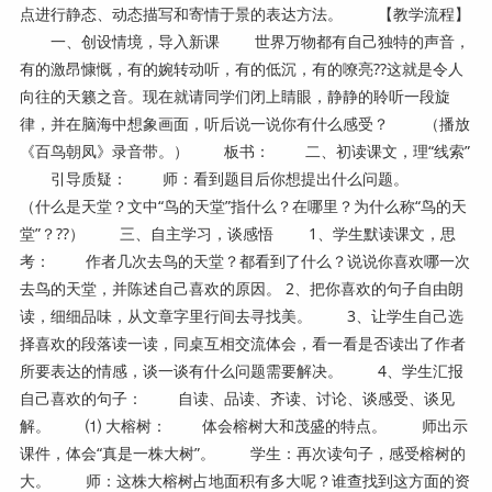
点进行静态、动态描写和寄情于景的表达方法。 【教学流程】
一、创设情境，导入新课 世界万物都有自己独特的声音，
有的激昂慷慨，有的婉转动听，有的低沉，有的嘹亮??这就是令人
向往的天籁之音。现在就请同学们闭上睛眼，静静的聆听一段旋
律，并在脑海中想象画面，听后说一说你有什么感受？ （播放
《百鸟朝凤》录音带。） 板书： 二、初读课文，理“线索”
引导质疑： 师：看到题目后你想提出什么问题。
（什么是天堂？文中“鸟的天堂”指什么？在哪里？为什么称“鸟的天
堂”？??） 三、自主学习，谈感悟 1、学生默读课文，思
考： 作者几次去鸟的天堂？都看到了什么？说说你喜欢哪一次
去鸟的天堂，并陈述自己喜欢的原因。 2、把你喜欢的句子自由朗
读，细细品味，从文章字里行间去寻找美。 3、让学生自己选
择喜欢的段落读一读，同桌互相交流体会，看一看是否读出了作者
所要表达的情感，谈一谈有什么问题需要解决。 4、学生汇报
自己喜欢的句子： 自读、品读、齐读、讨论、谈感受、谈见
解。 ⑴ 大榕树： 体会榕树大和茂盛的特点。 师出示
课件，体会“真是一株大树”。 学生：再次读句子，感受榕树的
大。 师：这株大榕树占地面积有多大呢？谁查找到这方面的资