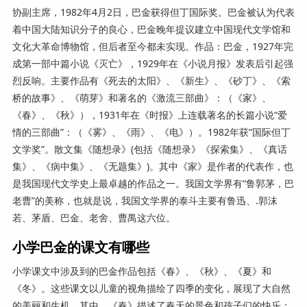
协副主席，1982年4月2日，巴金获得但丁国际奖。巴金被认为代表
着中国大陆知识分子的良心，巴金晚年提议建立中国现代文学馆和
文化大革命博物馆，但后者至今都未实现。作品：巴金，1927年完
成第一部中篇小说《灭亡》，1929年在《小说月报》发表后引起强
烈反响。主要作品有《死去的太阳》、《新生》、《砂丁》、《索
桥的故事》、《萌芽》和著名的《激流三部曲》：（《家》、
《春》、《秋》），1931年在《时报》上连载著名的长篇小说“爱
情的三部曲”：（《雾》、《雨》、《电》）。1982年获“国际但丁
文学奖”。散文集《随想录》(包括《随想录》《探索集》、《真话
集》、《病中集》、《无题集》)。其中《家》是作者的代表作，也
是我国现代文学史上最卓越的作品之一。我国文学界有“鲁郭茅，巴
老曹”的美称，也就是说，我国文学界的泰斗主要有鲁迅、.郭沫
若、茅盾、巴金、老舍、曹禺这六位。
小学巴金的课文有哪些
小学课文中涉及到的巴金作品包括《春》、《秋》、《夏》和
《冬》。这些课文以儿童的视角描绘了四季的变化，展现了大自然
的美丽和生机。其中，《春》描述了春天的景色和孩子们的快乐；