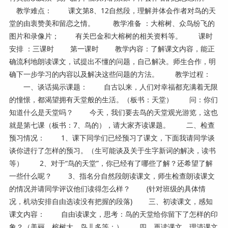
教学难点： 课文第8、12自然段，理解并体会作者对鸟的天
堂的由衷赞美和留恋之情。 教学准备 ：大榕树、众鸟纷飞的
图片和录像片； 有关巴金和大榕树的相关资料等。 课时
安排 ：三课时 第一课时 教学内容：了解课文内容，能正
确流利地朗读课文，试提出不懂的问题，自己解决。师生合作，明
确下一步学习的内容以及解决这些问题的方法。 教学过程：
一、谈话揭示课题： 自古以来，人们对幸福都充满着无限
的憧憬，都渴望拥有天堂般的生活。（板书：天堂） 问：你们
知道什么是天堂吗？ 今天，我们要去鸟的天堂观光游览，这也
就是第七课（板书：7、鸟的），请大家齐读课题。 二、检查
预习情况： 1、课下同学们已经预习了课文，下面我请同学谈
谈你进行了怎样的预习。（生可能谈及关于生字新词的解决，读书
等） 2、对于“鸟的天堂”，你已经有了哪些了解？还希望了解
一些什么呢？ 3、指名分自然段朗读课文，师生检查朗读课文
的情况并请同学评议他们读得怎么样？ (针对班级的具体情
况，机动安排自由选读没有把握的段落) 三、初读课文，感知
课文内容： 自由读课文，思考：鸟的天堂给你留下了怎样的印
象？（美丽、榕树大，鸟儿多等；） 四、再读课文，理清课文