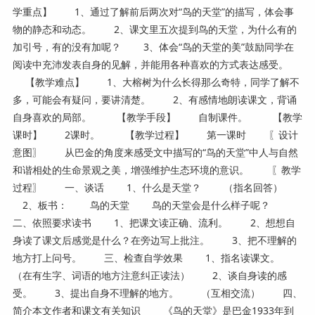
学重点】 1、通过了解前后两次对“鸟的天堂”的描写，体会事
物的静态和动态。 2、课文里五次提到鸟的天堂，为什么有的
加引号，有的没有加呢？ 3、体会“鸟的天堂的美”鼓励同学在
阅读中充沛发表自身的见解，并能用各种喜欢的方式表达感受。
【教学难点】 1、大榕树为什么长得那么奇特，同学了解不
多，可能会有疑问，要讲清楚。 2、有感情地朗读课文，背诵
自身喜欢的局部。 【教学手段】 自制课件。 【教学
课时】 2课时。 【教学过程】 第一课时 〖设计
意图〗 从巴金的角度来感受文中描写的“鸟的天堂”中人与自然
和谐相处的生命景观之美，增强维护生态环境的意识。 〖教学
过程〗 一、谈话 1、什么是天堂？ （指名回答）
2、板书： 鸟的天堂 鸟的天堂会是什么样子呢？
二、依照要求读书 1、把课文读正确、流利。 2、想想自
身读了课文后感觉是什么？在旁边写上批注。 3、把不理解的
地方打上问号。 三、检查自学效果 1、指名读课文。
（在有生字、词语的地方注意纠正读法） 2、谈自身读的感
受。 3、提出自身不理解的地方。 （互相交流） 四、
简介本文作者和课文有关知识 《鸟的天堂》是巴金1933年到