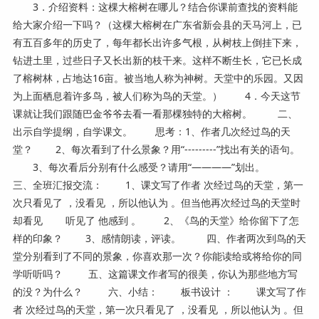
3．介绍资料：这棵大榕树在哪儿？结合你课前查找的资料能
给大家介绍一下吗？（这棵大榕树在广东省新会县的天马河上，已
有五百多年的历史了，每年都长出许多气根，从树枝上倒挂下来，
钻进土里，过些日子又长出新的枝干来。这样不断生长，它已长成
了榕树林，占地达16亩。被当地人称为神树。天堂中的乐园。又因
为上面栖息着许多鸟，被人们称为鸟的天堂。） 4．今天这节
课就让我们跟随巴金爷爷去看一看那棵独特的大榕树。 二、
出示自学提纲，自学课文。 思考：1、作者几次经过鸟的天
堂？ 2、每次看到了什么景象？用“---------”找出有关的语句。
3、每次看后分别有什么感受？请用“————”划出。
三、全班汇报交流： 1、课文写了作者 次经过鸟的天堂，第一
次只看见了 ，没看见 ，所以他认为 。但当他再次经过鸟的天堂时
却看见 听见了 他感到 。 2、《鸟的天堂》给你留下了怎
样的印象？ 3、感情朗读，评读。 四、作者两次到鸟的天
堂分别看到了不同的景象，你喜欢那一次？你能读给或将给你的同
学听听吗？ 五、这篇课文作者写的很美，你认为那些地方写
的没？为什么？ 六、小结： 板书设计 ： 课文写了作
者 次经过鸟的天堂，第一次只看见了 ，没看见 ，所以他认为 。但