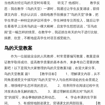
当他再次经过鸟的天堂时却看见 听见了 他感到 。 教学反
思：我在教学《鸟的天堂》一课时，我通过让学生反复诵读，获得
课文内容，初步认识后，借助电教手段播放了“鸟的天堂”录像，把
学生带进一种特定的评议环境中，学生神情专注而投入，随后让学
生看着早上没有鸟的这一棵大榕树，启发学生想想说说，“百鸟欢
闹”是一幅怎样的情景。在教学中，我还抓住有关的句子进行比较、
揣磨、欣赏，不断地提高学生对语言感受能力。
鸟的天堂教案
作为一位兢兢业业的人民教师，时常需要编写教案，教案是保
证教学取得成功、提高教学质量的基本条件。来参考自己需要的教
案吧！以下是我为大家整理的鸟的天堂教案3篇，欢迎大家分享。
鸟的天堂教案 篇1 【教学目标】 1、理解课文内容，从不
同角度感受文中描写的“鸟的天堂”中人与自然和谐处的生命景观之
美，增强维护生态环境的意识。 2、培养同学在阅读过程中充
沛发表自身见解的能力。 3、通过理解前后两次对“鸟的天
堂”的描写，体会事物的静态和动态。 4、学会本课的生字新
词。 5、有感情地朗读课文。背诵课文的局部段落。 【教