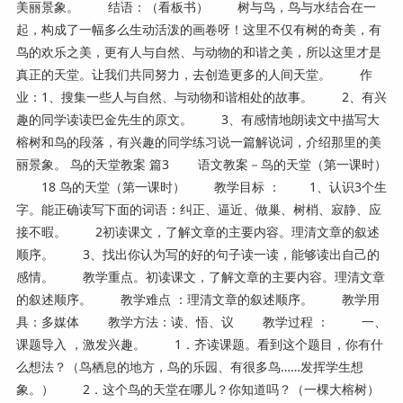
美丽景象。 结语：（看板书） 树与鸟，鸟与水结合在一
起，构成了一幅多么生动活泼的画卷呀！这里不仅有树的奇美，有
鸟的欢乐之美，更有人与自然、与动物的和谐之美，所以这里才是
真正的天堂。让我们共同努力，去创造更多的人间天堂。 作
业：1、搜集一些人与自然、与动物和谐相处的故事。 2、有兴
趣的同学读读巴金先生的原文。 3、有感情地朗读文中描写大
榕树和鸟的段落，有兴趣的同学练习说一篇解说词，介绍那里的美
丽景象。 鸟的天堂教案 篇3 语文教案－鸟的天堂（第一课时）
18 鸟的天堂（第一课时） 教学目标 ： 1、认识3个生
字。能正确读写下面的词语：纠正、逼近、做巢、树梢、寂静、应
接不暇。 2初读课文，了解文章的主要内容。理清文章的叙述
顺序。 3、找出你认为写的好的句子读一读，能够读出自己的
感情。 教学重点。初读课文，了解文章的主要内容。理清文章
的叙述顺序。 教学难点 ：理清文章的叙述顺序。 教学用
具：多媒体 教学方法：读、悟、议 教学过程 ： 一、
课题导入 ，激发兴趣。 1．齐读课题。看到这个题目，你有什
么想法？（鸟栖息的地方，鸟的乐园、有很多鸟……发挥学生想
象。） 2．这个鸟的天堂在哪儿？你知道吗？（一棵大榕树）