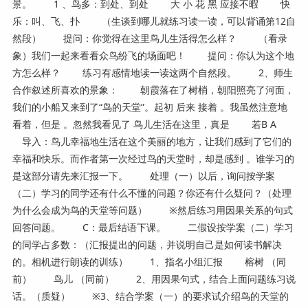
景。 1 、鸟多：到处、到处 大 小 花 黑 应接不暇 快
乐：叫、飞、扑 （生谈到哪儿就练习读一读，可以背诵第12自
然段） 提问：你觉得在这里鸟儿生活得怎么样？ （看录
象）我们一起来看看众鸟纷飞的场面吧！ 提问：你认为这个地
方怎么样？ 练习有感情地读一读这两个自然段。 2、师生
合作叙述所喜欢的景象： 朝霞落在了树梢，朝阳照亮了河面，
我们的小船又来到了“鸟的天堂”。起初 后来 接着 。我虽然注意地
看着，但是 。忽然我看见了 鸟儿生活在这里，真是 若B A
导入：鸟儿幸福地生活在这个美丽的地方，让我们感到了它们的
幸福和快乐。而作者第一次经过鸟的天堂时，却是感到 。谁学习的
是这部分请先来汇报一下。 处理（一）以后，询问按学案
（二）学习的同学还有什么不懂的问题？你还有什么疑问？（处理
为什么会成为鸟的天堂等问题） ※然后练习用因果关系的句式
回答问题。 C：最后结语下课。 二假设按学案（二）学习
的同学占多数：（汇报提出的问题，并说明自己是如何读书解决
的。相机进行朗读的训练） 1、指名小组汇报 榕树 （同
前） 鸟儿 （同前） 2、用因果句式，结合上面问题练习说
话。（质疑） ※3、结合学案（一）的要求试介绍鸟的天堂的