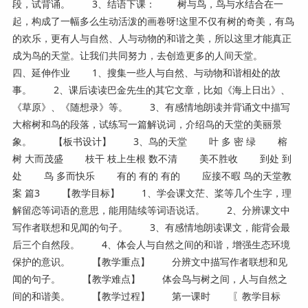
段，试背诵。 3、结语下课： 树与鸟，鸟与水结合在一
起，构成了一幅多么生动活泼的画卷呀!这里不仅有树的奇美，有鸟
的欢乐，更有人与自然、人与动物的和谐之美，所以这里才能真正
成为鸟的天堂。让我们共同努力，去创造更多的人间天堂。
四、延伸作业 1、搜集一些人与自然、与动物和谐相处的故
事。 2、课后读读巴金先生的其它文章，比如《海上日出》、
《草原》、《随想录》等。 3、有感情地朗读并背诵文中描写
大榕树和鸟的段落，试练写一篇解说词，介绍鸟的天堂的美丽景
象。 【板书设计】 3、鸟的天堂 叶 多 密 绿 榕
树 大而茂盛 枝干 枝上生根 数不清 美不胜收 到处 到
处 鸟 多而快乐 有的 有的 有的 应接不暇 鸟的天堂教
案 篇3 【教学目标】 1、学会课文茫、桨等几个生字，理
解留恋等词语的意思，能用陆续等词语说话。 2、分辨课文中
写作者联想和见闻的句子。 3、有感情地朗读课文，能背会最
后三个自然段。 4、体会人与自然之间的和谐，增强生态环境
保护的意识。 【教学重点】 分辨文中描写作者联想和见
闻的句子。 【教学难点】 体会鸟与树之间，人与自然之
间的和谐美。 【教学过程】 第一课时 〖教学目标