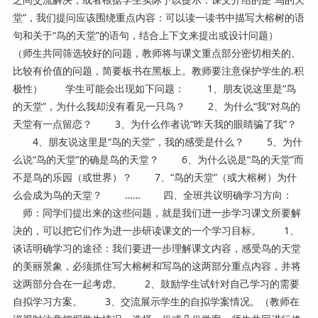
堂”，我们提问应该围绕重点内容：可以读一读书中描写大榕树的语
句和关于“鸟的天堂”的语句，结合上下文来提出或设计问题）
（师生共同筛选较好的问题，教师将与课文重点部分密切相关的、
比较有价值的问题，简要板书在黑板上。教师要注意保护学生的.积
极性） 学生可能会出现如下问题： 1、朋友说这里是“鸟
的天堂”，为什么我却没有看见一只鸟？ 2、为什么“我”对鸟的
天堂有一点留恋？ 3、为什么作者说“昨天我的眼睛骗了我”？
4、朋友说这里是“鸟的天堂”，我的感受是什么？ 5、为什
么说“鸟的天堂”的确是鸟的天堂？ 6、为什么说是“鸟的天堂”而
不是鸟的乐园（或世界）？ 7、“鸟的天堂”（或大榕树）为什
么会成为鸟的天堂？ …… 四、全班共议明确学习方向：
师：同学们提出来的这些问题，就是我们进一步学习课文所要解
决的，可以把它们作为进一步研读课文的一个学习目标。 1、
谈话明确学习的途径：我们要进一步理解课文内容，感受鸟的天堂
的美丽景象，必须抓住写大榕树和写鸟的这两部分重点内容，并将
这两部分合在一起考虑。 2、鼓励学生试针对自己学习的需要
自拟学习方案。 3、交流展示学生的自拟学案情况。（教师在