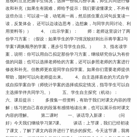
巡视时注意把握学生情况，选择一份或几份学案，师生共同进行修
改和补充（如果生有困难，师给予提示：我们要读懂课文，不外有
这些办法：可以读一读，动笔画一画，然后抓住重点词句反复读一
读，反复体会， 还可以边读边思考，边想象，与同学共同讨论、利
用资料等）） 4、（出示学案）： 师：老师这里设计了两
份学习方案：（假设：如果学生的学习情况较好则出示将学案2与
学案1调换顺序的学案，逐步引导学生自拟。） 3、指名读学
案，说明：你可以用自己拟定那份学习方案，继续研究你认为有价
值的问题；也可以选择老师给的方案，还可以参照老师的方案进行
修改和补充。但教师更欢迎同学自拟学案。如果你们需要老师提供
帮助，随时可以向老师提出来。 4、自主选择喜欢的方式自学
或自拟学案自学（师统计学案的选择或拟定情况，指导学生可以自
主选择学伴共同学习。） 五、学生自主探究（机动）：
六、课后提示： 多搜集一些资料，有助于我们对课文内容的理
解；练习把自己喜欢的段落有感情地读出来，也可以展示你对课文
内容的理解。 第二课时 一、谈话导入新课： （问
好）今天我们继续学习第7课。 谈话：上节课，我们已经初读
了课文，了解了课文内容并进行了初步的探究。今天这节课，我将