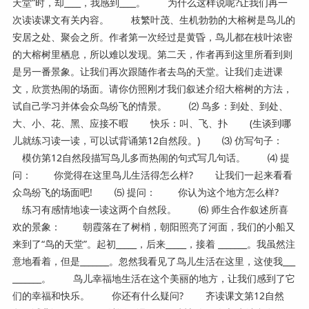
天堂”时，却____，我感到____。 为什么这样说呢?让我们再一
次读读课文有关内容。 枝繁叶茂、生机勃勃的大榕树是鸟儿的
安居之处、聚会之所。作者第一次经过是黄昏，鸟儿都在枝叶浓密
的大榕树里栖息，所以难以发现。第二天，作者再到这里所看到则
是另一番景象。让我们再次跟随作者去鸟的天堂。让我们走进课
文，欣赏热闹的场面。请你仿照刚才我们叙述介绍大榕树的方法，
试自己学习并体会众鸟纷飞的情景。 ⑵ 鸟多：到处、到处、
大、小、花、黑、应接不暇 快乐：叫、飞、扑 (生谈到哪
儿就练习读一读，可以试背诵第12自然段。) ⑶ 仿写句子：
模仿第12自然段描写鸟儿多而热闹的句式写几句话。 ⑷ 提
问： 你觉得在这里鸟儿生活得怎么样? 让我们一起来看看
众鸟纷飞的场面吧! ⑸ 提问： 你认为这个地方怎么样?
练习有感情地读一读这两个自然段。 ⑹ 师生合作叙述所喜
欢的景象： 朝霞落在了树梢，朝阳照亮了河面，我们的小船又
来到了“鸟的天堂”。起初_____，后来_____，接着 _______。我虽然注
意地看着，但是_______。忽然我看见了鸟儿生活在这里，这使我___
_______。 鸟儿幸福地生活在这个美丽的地方，让我们感到了它
们的幸福和快乐。 你还有什么疑问? 齐读课文第12自然