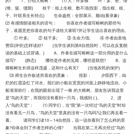
的? 1、介绍大榕树： ⑴ 大：许多棵 叶：多、密、绿
(堆、簇、缝隙) 枝干：枝上生根、数不清(投影，指出根、枝、
干、叶联系生长特点) 生命盎然：全部展示、颤动(看录象)
⑵ 有感情朗读相关的语句： 你喜欢作者描写榕树的那些句
子，谁愿意把你喜欢的句子读给大家听?并让学生说出喜欢的理由。
① 叶多; ② 枝干多; ③ 生命力强; ④ 作者由衷地
赞叹(评价)怎样读好? (当学生谈到第8自然段时，可以在反复朗
读的基础上试背诵。) A、作者在描写榕树这一部分用的是什么
描写? (静态) 哪些是作者的见闻，哪些是联想? B、这
棵榕树生长得这样茂盛，还和什么有关? (当地农民的保护)
⑶ 师生合作叙述所喜欢的景象： 投影： 夕阳西下，灿
烂的红霞染红了河水。我们的小船在宽宽的河面上静静地流动。小
船渐渐前行，在我的眼前出现了一株 的大榕树。朋友告诉我这里
是“鸟的天堂”，而我却没有看到一只鸟，我感到 ( )。 2、进
入“鸟的天堂”： ⑴ 同学们，当“我”第一次经过“鸟的天堂”时却
没有看见一只鸟，“鸟的天堂”里真的没有一只鸟吗?让我们再去看一
看。 请同学们读10～14自然段，说一说你看到了怎么样的景
象?你体会到了作者怎样的心情? 当我在第二天再次经过“鸟的