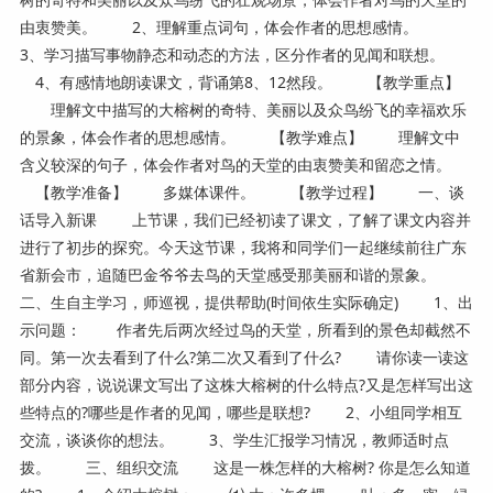
由衷赞美。 2、理解重点词句，体会作者的思想感情。
3、学习描写事物静态和动态的方法，区分作者的见闻和联想。
4、有感情地朗读课文，背诵第8、12然段。 【教学重点】
理解文中描写的大榕树的奇特、美丽以及众鸟纷飞的幸福欢乐
的景象，体会作者的思想感情。 【教学难点】 理解文中
含义较深的句子，体会作者对鸟的天堂的由衷赞美和留恋之情。
【教学准备】 多媒体课件。 【教学过程】 一、谈
话导入新课 上节课，我们已经初读了课文，了解了课文内容并
进行了初步的探究。今天这节课，我将和同学们一起继续前往广东
省新会市，追随巴金爷爷去鸟的天堂感受那美丽和谐的景象。
二、生自主学习，师巡视，提供帮助(时间依生实际确定) 1、出
示问题： 作者先后两次经过鸟的天堂，所看到的景色却截然不
同。第一次去看到了什么?第二次又看到了什么? 请你读一读这
部分内容，说说课文写出了这株大榕树的什么特点?又是怎样写出这
些特点的?哪些是作者的见闻，哪些是联想? 2、小组同学相互
交流，谈谈你的想法。 3、学生汇报学习情况，教师适时点
拨。 三、组织交流 这是一株怎样的大榕树? 你是怎么知道