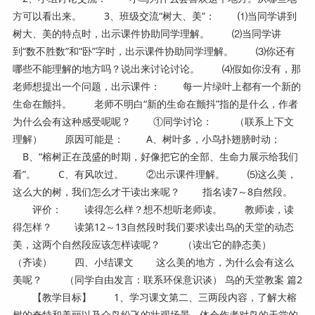
方可以看出来。 3、班级交流“树大、美”： ⑴当同学讲到
树大、美的特点时，出示课件协助同学理解。 ⑵当同学讲
到“数不胜数”和“卧”字时，出示课件协助同学理解。 ⑶你还有
哪些不能理解的地方吗？说出来讨论讨论。 ⑷假如你没有，那
老师想提出一个问题，出示课件： 每一片绿叶上都有一个新的
生命在颤抖。 老师不明白“新的生命在颤抖”指的是什么，作者
为什么会有这种感受呢呢？ ①同学讨论： （联系上下文
理解） 原因可能是： A、树叶多，小鸟扑翅膀时动；
B、“榕树正在茂盛的时期，好像把它的全部、生命力展示给我们
看”。 C、有风吹过。 ②出示课件理解。 ⑸这么美，
这么大的树，我们怎么才干读出来呢？ 指名读7～8自然段。
评价： 读得怎么样？想不想听老师读。 教师读，读
得怎样？ 读第12～13自然段时我们要求读出鸟的天堂的动态
美，这两个自然段应该怎样读呢？ （读出它的静态美）
（齐读） 四、小结课文 这么美的地方，为什么会有这么
美呢？ （同学自由发言：联系环保意识谈） 鸟的天堂教案 篇2
【教学目标】 1、学习课文第二、三两段内容，了解大榕
树的奇特和美丽以及众鸟纷飞的壮观场景，体会作者对鸟的天堂的