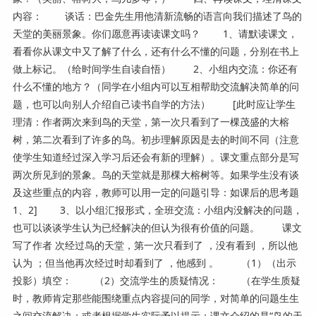
内容： 谈话：巴金先生用他清新流畅的语言向我们描述了鸟的
天堂的美丽景象。你们愿意再读读课文吗？ 1、请默读课文，
看看你从课文中又了解了什么，还有什么不懂的问题，分别在书上
做上标记。（给时间学生自读自悟） 2、小组内交流：你还有
什么不懂的地方？（同学在小组内可以互相帮助交流解决简单的问
题，也可以向别人介绍自己读书自学的方法） [此时应让学生
理清：作者两次来到鸟的天堂，第一次只看到了一棵茂盛的大榕
树，第二次看到了许多的鸟。初步理解原因是去的时间不同（注意
使学生知道经过深入学习后还会有新的理解）。课文重点部分是写
两次所见到的景象。鸟的天堂就是那棵大榕树等。如果学生没有谈
及这些重点的内容，教师可以用一定的问题引导：如课后的思考题
1、2] 3、以小组汇报形式，全班交流：小组内没解决的问题，
也可以谈谈学生认为已经解决的但认为很有价值的问题。 课文
写了作者 次经过鸟的天堂，第一次只看到了 ，没有看到 ，所以他
认为 ；但当他再次经过时却看到了 ，他感到 。 （1）（出示
投影）填空： （2）交流学生的质疑情况： （在学生质疑
时，教师肯定那些能围绕重点内容提问的同学，对简单的问题生生
之间交流解决；或者根据学生实际予以提示：课文介绍的是“鸟的天