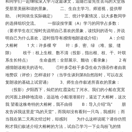
和同学们一起继续深入学习这篇课文，追随巴金先生去鸟的天堂感
受那里美丽和谐的景象。 二、生自主学习。师巡视，提供帮
助。（时间依生实际确定） 三、统计学案情况，以大多数同学
的选择组织交流。 一假设按学案（A）学习的同学占多数：
（要求学生在汇报时先说明自己喜欢的景象，读找到的语句，并说
明自己为什么喜欢，适时指导有感情地朗读或介绍） A：介绍
大榕树 1 大：许多棵 窄 叶：多、密、绿 （堆、簇、缝
隙） 枝干：枝上生根、数不清（投影，指出根、枝、干、叶联
系生长特点） 生命盎然：全部展示、颤动（看录象） 2 有
感情朗读相关的语句。 ①叶多②枝干多③生命力强④作者由衷
地赞叹（评价）怎样读好？（当学生谈到第8自然段时，可以在反
复朗读的基础上试背诵） 3、师生合作叙述所喜欢的景象：
（投影）夕阳西下，灿烂的红霞染红了河水。我们的小船在宽宽
的河面上静静地流动，远远地 小船渐渐前行，逼近了大榕树，这次
我 望着这株奇特的大榕树，我不由得 B：导入介绍“鸟” 朋
友告诉我这里是“鸟的天堂”，而我却没有看到一只鸟，我感到 ；而
当我在第二天再次经过时，却感到 为什么这样说呢？请你仿照
刚才我们叙述介绍大榕树的方法，试自己学习一下众鸟纷飞的情