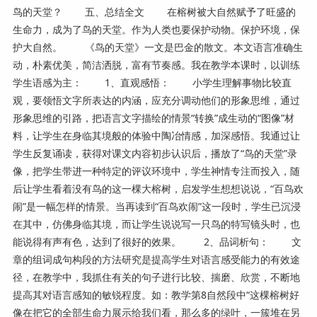
鸟的天堂？ 五、总结全文 在榕树被大自然赋予了旺盛的
生命力，成为了鸟的天堂。作为人类也要保护动物。保护环境，保
护大自然。 《鸟的天堂》一文是巴金的散文。本文语言准确生
动，朴素优美，简洁洒脱，富有节奏感。我在教学本课时，以训练
学生语感为主： 1、直观感悟： 小学生理解事物比较直
观，要领悟文字所表达的内涵，应充分调动他们的形象思维，通过
形象思维的引路，把语言文字描绘的情景“转换”成生动的“图像”材
料，让学生在身临其境般的体验中陶冶情感，加深感悟。我通过让
学生反复诵读，获得对课文内容初步认识后，播放了“鸟的天堂”录
像，把学生带进一种特定的评议环境中，学生神情专注而投入，随
后让学生看着没有鸟的这一棵大榕树，启发学生想想说说，“百鸟欢
闹”是一幅怎样的情景。当再读到“百鸟欢闹”这一段时，学生已沉浸
在其中，仿佛身临其境，而让学生说说写一只鸟的特写镜头时，也
能说得有声有色，达到了很好的效果。 2、品词析句： 文
章的组词成句构段的方法研究是提高学生对语言感受能力的有效途
径，在教学中，我抓住有关的句子进行比较、揣磨、欣赏，不断地
提高其对语言感知的敏锐程度。如：教学第8自然段中“这棵榕树好
像在把它的全部生命力展示给我们看，那么多的绿叶，一簇堆在另