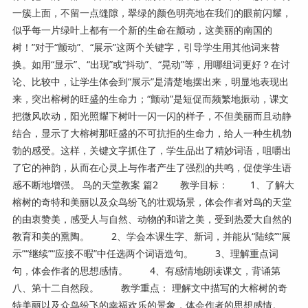
一簇上面，不留一点缝隙，翠绿的颜色明亮地在我们的眼前闪耀，
似乎每一片绿叶上都有一个新的生命在颤动，这美丽的南国的
树！”对于“颤动”、“展示”这两个关键字，引导学生用其他词来替
换。如用“显示”、“出现”或“抖动”、“晃动”等，用哪组词更好？在讨
论、比较中，让学生体会到“展示”是清楚地摆出来，明显地表现出
来，突出榕树的旺盛的生命力；“颤动”是短促而频繁地振动，课文
把微风吹动，阳光照耀下树叶一闪一闪的样子，不但美丽而且动静
结合，显示了大榕树那旺盛的不可抗拒的生命力，给人一种生机勃
勃的感受。这样，关键文字抓住了，学生品出了精妙词语，咀嚼出
了它的神韵，从而在心灵上与作者产生了强烈的共鸣，促使学生语
感不断地增强。 鸟的天堂教案 篇2 教学目标： 1、了解大
榕树的奇特和美丽以及众鸟纷飞的壮观场景，体会作者对鸟的天堂
的由衷赞美，感受人与自然、动物的和谐之美，受到热爱大自然的
教育和美的熏陶。 2、学会本课生字、新词，并能从“陆续”“展
示”“继续”“应接不暇”中任选两个词语造句。 3、理解重点词
句，体会作者的思想感情。 4、有感情地朗读课文，背诵第
八、第十二自然段。 教学重点： 理解文中描写的大榕树的奇
特美丽以及众鸟纷飞的幸福欢乐的景象，体会作者的思想感情。