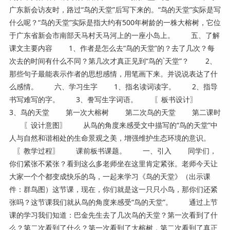
广东新会访友时，路过“鸟的天堂”后写下来的。“鸟的天堂”实际是写
什么呢？“鸟的天堂”实际是指大约有500年树龄的一株大榕树，它位
于广东省新会市南部天马村天马河上的一座小岛上。 五、了解
课文主要内容 1、作者是怎么去“鸟的天堂”的？去了几次？每
次去的时间有什么不同？第几次才真正见到“鸟的`天堂”？ 2、
那些句子最能表示作者的思想感情，用笔画下来。并说说表达了什
么感情。 六、学习生字 1、指名读词读字。 2、指导
书写难写的字。 3、誊写生字词语。 〖板书设计〗
3、鸟的天堂 第一次大榕树 第二次鸟的天堂 第二课时
〖设计意图〗 从鸟的角度来感受文中描写的“鸟的天堂”中
人与自然和谐相处的生命景观之美，增强维护生态环境的意识。
〖教学过程〗 课前板书课题。 一、引入 同学们，
你们紧张不紧张？看到这么多老师坐在这里肯定紧张。老师今天让
大家一个个都变成快乐的鸟，一起来学习《鸟的天堂》（出示课
件：群鸟图）这节课，现在，你们就是这一只只小鸟，那你们还紧
张吗？这节课我们就从鸟的角度来感受“鸟的天堂”。 通过上节
课的学习我们知道：巴金先生去了几次鸟的天堂？第一次看到了什
么？第二次看到了什么？第一次看到了大榕树，第二次看到了真正