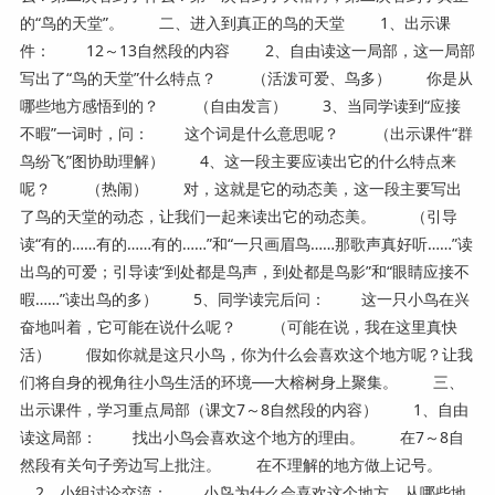
的“鸟的天堂”。 二、进入到真正的鸟的天堂 1、出示课
件： 12～13自然段的内容 2、自由读这一局部，这一局部
写出了“鸟的天堂”什么特点？ （活泼可爱、鸟多） 你是从
哪些地方感悟到的？ （自由发言） 3、当同学读到“应接
不暇”一词时，问： 这个词是什么意思呢？ （出示课件“群
鸟纷飞”图协助理解） 4、这一段主要应读出它的什么特点来
呢？ （热闹） 对，这就是它的动态美，这一段主要写出
了鸟的天堂的动态，让我们一起来读出它的动态美。 （引导
读“有的……有的……有的……”和“一只画眉鸟……那歌声真好听……”读
出鸟的可爱；引导读“到处都是鸟声，到处都是鸟影”和“眼睛应接不
暇……”读出鸟的多） 5、同学读完后问： 这一只小鸟在兴
奋地叫着，它可能在说什么呢？ （可能在说，我在这里真快
活） 假如你就是这只小鸟，你为什么会喜欢这个地方呢？让我
们将自身的视角往小鸟生活的环境──大榕树身上聚集。 三、
出示课件，学习重点局部（课文7～8自然段的内容） 1、自由
读这局部： 找出小鸟会喜欢这个地方的理由。 在7～8自
然段有关句子旁边写上批注。 在不理解的地方做上记号。
2、小组讨论交流： 小鸟为什么会喜欢这个地方。从哪些地