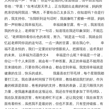
人向你说一声：“早晨！”你是不是感到心里面很甜，情不自禁地回
答他：“早晨！”在考试那天早上，正当我踏出走廊的时候，妈妈突
然亲切地同我说：“啊杰，不要给自己太多压力，你知道吗？你是行
的，我支持你。”当我听到这句话时，我就像吃了蜜糖一样甜。妈妈
那一声轻唤让我幸福无比。 幸福就像甘露。有一次，我发现在
我的作业上，老师留下了一句话，知道现在我还印象深刻，不能忘
记。“老师期待着你出色的表现，努力。”就是这一句话，我就会回
忆起老师同你说的这句话。一点一滴的甘露，留在我心中。 幸
福不是永恒的，我们一定要好好珍惜眼前人。把握现在，追求美好
的未来。 以幸福为话题作文4 幸福是什么呢？幸福是一个谜，
你让一千个人来回答，就会有一千种答案。真正的幸福是不能用语
言来描绘的，只要你用心得体会，都会尝到幸福。我觉得幸福就是
健康的生活，快乐的成长。 我最喜欢打羽毛球，每个星期我都
要打三次。我在课余时间报了羽毛球班，教练都说我打的好。作兴
趣的根源是鼓励，爸爸妈妈的支持，教练的表扬，正是只顾强大的
力量，使我越来越喜欢这项运动。我还在学校里参加了羽毛球队，
我在队里面很厉害，有时老师忙不过来，还让我交呢！我在体育方
面有着特长，虽然我不是最好的，但也不算差。只有坚持锻炼，有