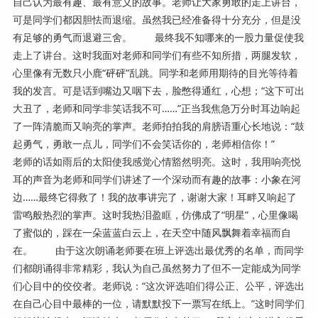
自己认为最有趣、最有意义的故事。老师让大家勇敢的走上讲台，
可是同学们都因胆怯而退缩。虽然我已经准备得十分充分，但是没
有足够的勇气而退避三舍。 最终我不知哪来的一股力量促使我
走上了讲台。这时我面对老师和同学们有些不知所措，两腿发软，
心里像有无数只小鹿“砰砰”乱跳。同学和老师用期待的目光等待着
我的发言。可是话到嘴边又咽下去，脸憋得通红，心想；“这下可出
大丑了，老师和同学非笑话我不可……”正当我焦急万分时耳边响起
了一阵清脆而又响亮的掌声。老师拍拍我的肩膀语重心长地说：“鼓
起勇气，勇敢一点儿，同学们不会笑话你的，老师相信你！”
老师的话如雨后的太阳使我感觉心情豁然明亮。这时，我用响亮悦
耳的声音为老师和同学们讲述了一个深动而有趣的故事：小象在河
边……最终它得救了！我的故事讲完了，谢谢大家！耳畔又响起了
雷鸣般热烈的掌声。这时我热泪盈眶，仿佛成了“明星”，心里像喝
了蜜似的，踩在一朵蓝蓝白云上，在天空中随风飘舞着幸福而自
在。 由于这次朗诵老师要在班上评选出最优秀的名单，而同学
们都朗诵得非常精彩，我认为自己虽然努力了但不一定能成为同学
们心目中的佼佼者。老师说：“这次评选咱们得公正、公平，评选出
在自己心目中最棒的一位，请默默投下一票写在纸上。”这时同学们