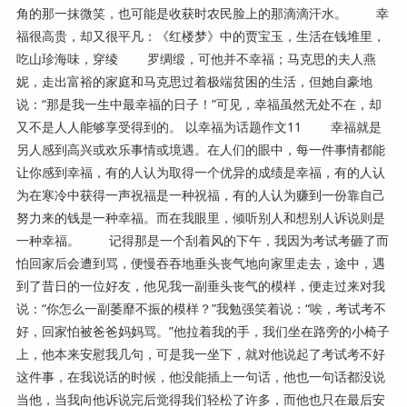
角的那一抹微笑，也可能是收获时农民脸上的那滴滴汗水。 幸
福很高贵，却又很平凡：《红楼梦》中的贾宝玉，生活在钱堆里，
吃山珍海味，穿绫 罗绸缎，可他并不幸福；马克思的夫人燕
妮，走出富裕的家庭和马克思过着极端贫困的生活，但她自豪地
说：“那是我一生中最幸福的日子！”可见，幸福虽然无处不在，却
又不是人人能够享受得到的。 以幸福为话题作文11 幸福就是
另人感到高兴或欢乐事情或境遇。在人们的眼中，每一件事情都能
让你感到幸福，有的人认为取得一个优异的成绩是幸福，有的人认
为在寒冷中获得一声祝福是一种祝福，有的人认为赚到一份靠自己
努力来的钱是一种幸福。而在我眼里，倾听别人和想别人诉说则是
一种幸福。 记得那是一个刮着风的下午，我因为考试考砸了而
怕回家后会遭到骂，便慢吞吞地垂头丧气地向家里走去，途中，遇
到了昔日的一位好友，他见我一副垂头丧气的模样，便走过来对我
说：“你怎么一副萎靡不振的模样？”我勉强笑着说：“唉，考试考不
好，回家怕被爸爸妈妈骂。”他拉着我的手，我们坐在路旁的小椅子
上，他本来安慰我几句，可是我一坐下，就对他说起了考试考不好
这件事，在我说话的时候，他没能插上一句话，他也一句话都没说
当他，当我向他诉说完后觉得我们轻松了许多，而他也只在最后安