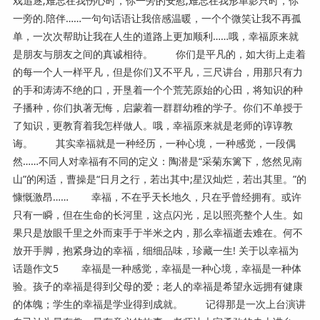
戏追逐;难忘在我伤心时，你一旁的安慰;难忘在我形单影只时，你
一旁的.陪伴……一句句话语让我倍感温暖，一个个微笑让我不再孤
单，一次次帮助让我在人生的道路上更加顺利……哦，幸福原来就
是朋友与朋友之间的真诚相待。 你们是平凡的，如大街上走着
的每一个人一样平凡，但是你们又不平凡，三尺讲台，用那只有力
的手和涛涛不绝的口，开垦着一个个荒芜原始的心田，将知识的种
子播种，你们执著无悔，启蒙着一群群幼稚的学子。你们不单授于
了知识，更教育着我怎样做人。哦，幸福原来就是老师的谆谆教
诲。 其实幸福就是一种经历，一种心境，一种感觉，一段偶
然……不同人对幸福有不同的定义：陶潜是“采菊东篱下，悠然见南
山”的闲适，曹操是“日月之行，若出其中;星汉灿烂，若出其里。”的
慷慨激昂…… 幸福，不在乎天长地久，只在乎曾经拥有。或许
只有一瞬，但在生命的长河里，这点闪光，足以照亮整个人生。如
果只是放眼千里之外而束手于半米之内，那么幸福逝去难在。何不
放开手脚，抱紧身边的幸福，细细品味，珍藏一生! 关于以幸福为
话题作文5 幸福是一种感觉，幸福是一种心境，幸福是一种体
验。孩子的幸福是得到父母的爱；老人的幸福是希望永远拥有健康
的体魄；学生的幸福是学业得到成就。 记得那是一次上台演讲