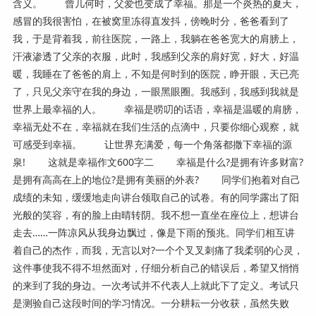
含义。 曾几何时，父爱也变成了幸福。那是一个炎热的夏天，
感冒的我很害怕，在被窝里冻得直发抖，傍晚时分，爸爸看到了
我，于是背着我，前往医院，一路上，我躺在爸爸宽大的肩膀上，
汗液渗透了父亲的衣服，此时，我感到父亲的肩好宽，好大，好温
暖，我睡在了爸爸的肩上，不知是何时到的医院，睁开眼，天已亮
了，只见父亲守在我的身边，一眼黑眼圈。我感到，我感到我就是
世界上最幸福的人。 幸福是唠叨的话语，幸福是温暖的肩膀，
幸福无处不在，幸福就在我们生活的点滴中，只要你细心观察，就
可感受到幸福。 让世界充满爱，每一个角落都撒下幸福的源
泉! 这就是幸福作文600字二 幸福是什么?是拥有许多财富?
是拥有高高在上的地位?是拥有美丽的外表? 同学们抱着对自己
成绩的未知，缓缓地走向讲台领取自己的试卷。有的同学露出了阳
光般的笑容，有的脸上由晴转阴。我不想一直坐在座位上，想讲台
走去……一阵凉风从我身边飘过，像是下雨的预兆。同学们相互讲
着自己的杰作，而我，无言以对?一个个叉叉刺痛了我柔弱的心灵，
这件事使我不得不坦然面对，仔细分析自己的错误后，希望又悄悄
的来到了我的身边。一次考试并不代表人上就此下了定义。考试只
是测验自己这段时间的学习情况。一分耕耘一分收获，虽然失败