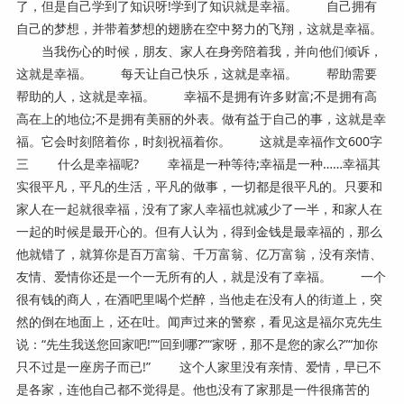
了，但是自己学到了知识呀!学到了知识就是幸福。 自己拥有
自己的梦想，并带着梦想的翅膀在空中努力的飞翔，这就是幸福。
当我伤心的时候，朋友、家人在身旁陪着我，并向他们倾诉，
这就是幸福。 每天让自己快乐，这就是幸福。 帮助需要
帮助的人，这就是幸福。 幸福不是拥有许多财富;不是拥有高
高在上的地位;不是拥有美丽的外表。做有益于自己的事，这就是幸
福。它会时刻陪着你，时刻祝福着你。 这就是幸福作文600字
三 什么是幸福呢? 幸福是一种等待;幸福是一种……幸福其
实很平凡，平凡的生活，平凡的做事，一切都是很平凡的。只要和
家人在一起就很幸福，没有了家人幸福也就减少了一半，和家人在
一起的时候是最开心的。但有人认为，得到金钱是最幸福的，那么
他就错了，就算你是百万富翁、千万富翁、亿万富翁，没有亲情、
友情、爱情你还是一个一无所有的人，就是没有了幸福。 一个
很有钱的商人，在酒吧里喝个烂醉，当他走在没有人的街道上，突
然的倒在地面上，还在吐。闻声过来的警察，看见这是福尔克先生
说：“先生我送您回家吧!”“回到哪?”“家呀，那不是您的家么?”“加你
只不过是一座房子而已!” 这个人家里没有亲情、爱情，早已不
是各家，连他自己都不觉得是。他也没有了家那是一件很痛苦的