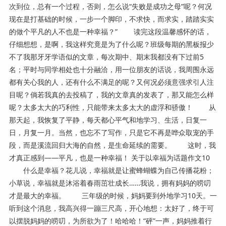
次到位，总有一个过程，否则，怎么说“失败是成功之母”呢？何况
现在是打基础的时候，一步一个脚印，不求快，而求实，踏踏实实
的做个平凡的人不也是一种幸福？” 读完这段温馨感怀的话，
仔细想想，是啊，我这样究竟是为了什么呢？班级每期的黑板报少
不了我那牙牙学语似的文章，每次期中、期末我都没有下过前5
名；平时与同学相处也十分融洽，用一位朋友的话说，我周围永远
都有关心我的人，还有什么不满足的呢？又何况必须意强求引人注
目呢？倘若我真的去投稿了，我的文章真的发表了，那又能怎么样
呢？太多太大的巧利性，只能带来太多太大的虚浮和骄傲！ 从
那天起，我恢复了平静，每天都心平气和地学习、生活，日复一
日，月复一月。当然，也忘不了写作，只是它不再是哗众取宠的手
段，而是溪流回归大海的自然，是生命延续的需要。 这时，我
才真正感到——平凡，也是一种幸福！ 关于以幸福为话题作文10
什么是幸福？花儿说，幸福就是让蜜蜂蝴蝶为自己传播花粉；
小草说，幸福就是沐浴着春雨茁壮成长……我说，拥有妈妈的唠叨
才是最大的幸福。 三年级的时候，妈妈要到外地学习10天。一
听到这个消息，我高兴得一蹦三尺高，开心地想：太好了，终于可
以摆脱妈妈的唠叨，为所欲为了！哈哈哈！“砰”一声，妈妈推着行