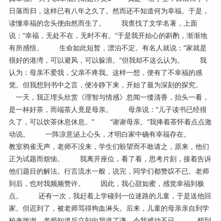
日落而归，这样已有八年之久了。然而还不知道何为幸福。于是，
读懂幸福的念头便由然而生了。 我查找了文学名著，上面
说：“幸福，无处不在，无时不有。”于是我开始心的斟酌，渐渐地
有所感悟。 生命如此短暂，漂泊不定。有名人就说：“家就是
很好的港湾，可以避风，可以躲浪。”但我却不这么认为。 我
认为：母亲不爱我，父亲不疼我。这样一想，便有了不幸福的感
觉。但我想到书中之言，便冷静下来，开始了最为深刻的探究。
一天，我正埋头欣赏《理智与情感》忽闻一缕清香，抬头一看，
是一杯好茶，而端茶人竟是母亲。 母亲说：“儿子读书已经很
久了，可以饮茶休息休息。” “谢谢母亲。”我捧着茶怀着点点激
动说。 一阵凉意泌上心头，才明白家中确有幸福存在。
教室鸦雀无声，老师不没来，学生们盼望而不敢请之，原来，他们
正为试题而烦恼。 我离开座位，看了看，思考片刻，接着告诉
他们题目的解法。行言流水一般，说完，同学们都赞叹不已。老师
到后，也对我频频赞许。 因此，我心甜如蜜，感觉幸福到极
点。 还有一次，我赶着上学碰到一位迷路的儿童，于是送他回
家。但迟到了，被老师骂得狗血淋头。后来，儿童的母亲亲自到学
校来致谢，老师知道后立刻向我道了谦，令我感动不已。 想到