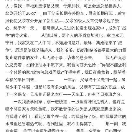
人，像我，幸福则应该是父亲、母亲加我。可是命运总是捉弄人。
悲剧开始于20xx年，由于父亲长期在外跑车，母亲长期夜班，感情
淡化使父亲在外开始了新生活……父亲的极大反常使母亲起了疑
心。终于有一天，一根母亲从未见过的长发出现在家中，成为了“战
争”的导火索。 从那以后，两个人的矛盾愈加激化，家也永无
宁日，我家夹在二人中间，不知如何是好。最终，离婚结束了“战
争”。厄运是使我坚强起来，我的爷爷、奶奶和姥爷都尽最大的力量
制止这件事的发生，却无济于事，该来的总会来。 我无声无息
的忍受着，忍耐使泪水不流下来。我曾向苍天乞怜：“你能不能还我
一个普通的家?你为何总戏弄我?”守望幸福，我日夜煎熬着，盼望着
幸福的早日到来。 …… 一年后，父母终于又走到一起，虽
然少不了斗嘴，但是却没有多大的风波。父亲有了正当的职业，成
了一名保安，母亲则还是老本行——天车工，但有了日夜班之分。
一次我放学回家，刚一进楼道，一股鱼香味很是诱人。也许是
哪个邻居家今天吃鱼吧，我不敢奢侈的认为是从我家里飘出来的。
当我进了家门，看到父母坐在一起，给我盛好了饭。哇!我最爱吃的
水煮鱼还冒着热气呢。看到这里，我不由得笑了。 那一刻，我
真幸福。 关于以幸福为话题作文3 我是一名学生，日出而学，