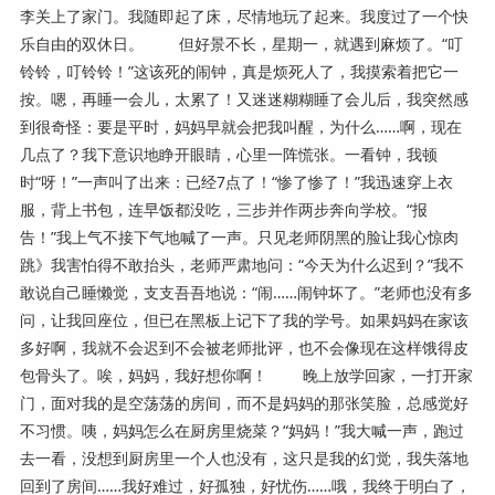
李关上了家门。我随即起了床，尽情地玩了起来。我度过了一个快
乐自由的双休日。 但好景不长，星期一，就遇到麻烦了。“叮
铃铃，叮铃铃！”这该死的闹钟，真是烦死人了，我摸索着把它一
按。嗯，再睡一会儿，太累了！又迷迷糊糊睡了会儿后，我突然感
到很奇怪：要是平时，妈妈早就会把我叫醒，为什么……啊，现在
几点了？我下意识地睁开眼睛，心里一阵慌张。一看钟，我顿
时“呀！”一声叫了出来：已经7点了！“惨了惨了！”我迅速穿上衣
服，背上书包，连早饭都没吃，三步并作两步奔向学校。“报
告！”我上气不接下气地喊了一声。只见老师阴黑的脸让我心惊肉
跳》我害怕得不敢抬头，老师严肃地问：“今天为什么迟到？”我不
敢说自己睡懒觉，支支吾吾地说：“闹……闹钟坏了。”老师也没有多
问，让我回座位，但已在黑板上记下了我的学号。如果妈妈在家该
多好啊，我就不会迟到不会被老师批评，也不会像现在这样饿得皮
包骨头了。唉，妈妈，我好想你啊！ 晚上放学回家，一打开家
门，面对我的是空荡荡的房间，而不是妈妈的那张笑脸，总感觉好
不习惯。咦，妈妈怎么在厨房里烧菜？“妈妈！”我大喊一声，跑过
去一看，没想到厨房里一个人也没有，这只是我的幻觉，我失落地
回到了房间……我好难过，好孤独，好忧伤……哦，我终于明白了，