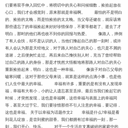
们要将双手伸入回忆中，将唠叨中的关心和问候细数，捡拾起放在
心口，我们才会感觉到，原来那就是幸福啊。 最怕的不是明白
的、捡拾的太晚，而是怕捡拾的太太晚。当父母还健在，就应该将
那些遗忘了的幸福捡起来好好珍惜保存，不要等都老了、逝去了才
明白，那时的他们再也收不到你的回报与热爱。 像路人，摔倒
了有人会扶，却不是认识的人，当他们搀起自己的那一刻时，或许
有人会认为那是天经地义，对于路人对自己的关心，也只是不屑的
道谢，之后便匆忙走过。再后来自己搀扶别人时，充当了曾经帮助
过自己的路人的身份，那是才恍然大悟般地将那路人对自己的关心
重新捡拾起来，明白，这也是一种幸福。 像孩子对自己父母的
嘘寒问暖，这对于那些父母来说，就算是这样的点滴小事，也是他
们人生中最大的幸福。 幸福有许多，重要的是有没有人发现幸
福，幸福有大有小，小的让人遗忘甚至丢掉。最后当我们捡起它的
时候，才突然发现，这也是幸福啊，这些幸福与表面上的幸福同
等，甚至大过于它。我们要珍惜那些不引人注意的幸福，要记得，
这也是幸福。 关于以幸福为话题作文2 幸福是什么?幸福是看
到花儿绽放，是尝到蜜的甜香。我们都拥有过幸福的一刻，那一
刻，我们开心、快乐。 对于一个生活在支离破碎的家庭中的