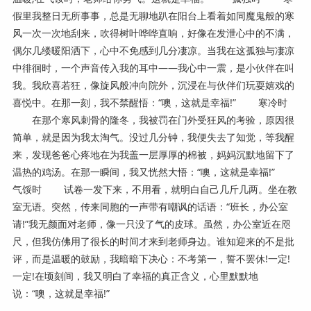
假里我整日无所事事，总是无聊地趴在阳台上看着如同魔鬼般的寒
风一次一次地刮来，吹得树叶哗哗直响，好像在发泄心中的不满，
偶尔几缕暖阳洒下，心中不免感到几分凄凉。当我在这孤独与凄凉
中徘徊时，一个声音传入我的耳中——我心中一震，是小伙伴在叫
我。我欣喜若狂，像旋风般冲向院外，沉浸在与伙伴们玩耍嬉戏的
喜悦中。在那一刻，我不禁醒悟：“噢，这就是幸福!” 寒冷时
在那个寒风刺骨的隆冬，我被罚在门外受狂风的考验，原因很
简单，就是因为我太淘气。没过几分钟，我便失去了知觉，等我醒
来，发现爸爸心疼地在为我盖一层厚厚的棉被，妈妈沉默地留下了
温热的鸡汤。在那一瞬间，我又恍然大悟：“噢，这就是幸福!”
气馁时 试卷一发下来，不用看，就明白自己几斤几两。坐在教
室无语。突然，传来同胞的一声带有嘲讽的话语：“班长，办公室
请!”我无颜面对老师，像一只没了气的皮球。虽然，办公室近在咫
尺，但我仿佛用了很长的时间才来到老师身边。谁知迎来的不是批
评，而是温暖的鼓励，我暗暗下决心：不考第一，誓不罢休!一定!
一定!在顷刻间，我又明白了幸福的真正含义，心里默默地
说：“噢，这就是幸福!”