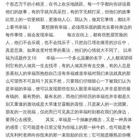
个形态万千的小精灵，在书上欢乐地跳跃。每一个字都向你诉说着
他们的故事，有的字就兴高采烈，有的字无精打采，但他们的故事
比世上的一切更精彩，更激动人心。我认为，做其它事情，都比不
上看书幸福！ 要想拥有幸福，必须用乐观的眼光去看待身边的
每件事情，就会发现幸福。 每次在街上，都有些愁眉苦脸的
人，他们不会乐观，也不会找乐子，只把自己埋在痛苦的沙丘中，
真是悲衰。如果改变对世界的看法，他们的心情就大不同了。 以幸
福为话题作文10 幸福——一个多么温馨的名字，人人都渴望得
到它有的人倾其一生去找寻，有的人倾其所有去交换，有的人总是
羡慕别人的幸福而抱怨自己没有幸福难道幸福对我们来说就真的那
么可望而不可及吗？其实不然，只要我们仔细留心一下被我们认为
是幸福的幸福，便可以发现那些在别人眼里幸福的人并非是那些最
有钱的、最有势的、最有名的，而他们所经历的幸福也并非都是久
别又重逢的激动或是大旱逢甘霖般的喜悦，只是家人的一次团聚、
朋友的一次祝福，仅此而已可见真正的幸福时刻都在我们的身边，
要用心去感受。 其实，幸福是一个抽象的概念，又是一种具体
的感受：它可能是冬日里父母为你端上的那一杯牛奶，也可能是考
试失利时老师向你投来的那一束鼓励的目光；它可能是睡熟后你嘴