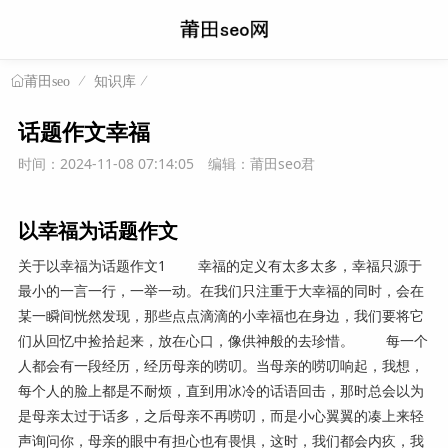
知识库
莆田seo
话题作文幸福
时间：2024-11-08 07:14:05
编辑：莆田seo君
以幸福为话题作文
关于以幸福为话题作文1 幸福的定义有太多太多，幸福只源于
最小的一言一行，一举一动。在我们只注重于大幸福的同时，会在
某一瞬间恍然发现，那些点点滴滴的小幸福也在身边，我们要将它
们从回忆中捡拾起来，放在心口，像供神般的去珍惜。 每一个
人都会有一段经历，经历母亲的唠叨。当母亲的唠叨响起，我想，
每个人的脸上都是不耐烦，直到用冰冷的话语回击，那时总会以为
是母亲太过于话多，之后母亲不再唠叨，而是小心翼翼的凑上来轻
声询问你，母亲的眼中有担心也有畏惧，这时，我们都会内疚，我