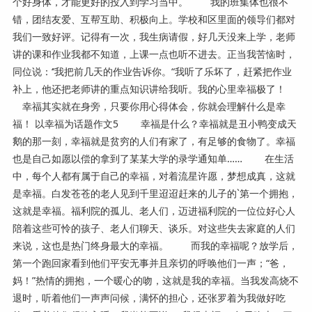
个好身体，才能更好的投入到学习当中。 我的班集体也很不
错，团结友爱、互帮互助、积极向上。学校和区里面的领导们都对
我们一致好评。记得有一次，我生病请假，好几天没来上学，老师
讲的课和作业我都不知道，上课一点也听不进去。正当我苦恼时，
同位说：‘’我把前几天的作业告诉你。“我听了乐坏了，赶紧把作业
补上，他还把老师讲的重点知识讲给我听。我的心里幸福极了！
幸福其实就在身旁，只要你用心得体会，你就会理解什么是幸
福！ 以幸福为话题作文5 幸福是什么？幸福就是丑小鸭变成天
鹅的那一刻，幸福就是贫穷的人们有家了，有足够的食物了。幸福
也是自己如愿以偿的拿到了某某大学的录学通知单…… 在生活
中，每个人都有属于自己的幸福，对着流星许愿，梦想成真，这就
是幸福。白发苍苍的老人见到千里迢迢赶来的儿子的`第一个拥抱，
这就是幸福。福利院的孤儿、老人们，迈进福利院的一位位好心人
陪着这些可怜的孩子、老人们聊天、谈乐。对这些失去家庭的人们
来说，这也是热门终身最大的幸福。 而我的幸福呢？放学后，
第一个跑回家看到他们平安无事并且亲切的呼唤他们一声；“爸，
妈！”热情的拥抱，一个暖心的吻，这就是我的幸福。当我发高烧不
退时，听着他们一声声问候，满怀的担心，还张罗着为我做好吃