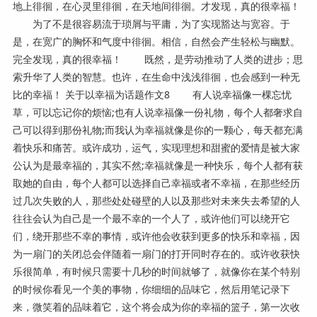
地上徘徊，在心灵里徘徊，在天地间徘徊。才发现，真的很幸福！
为了不是很容易流于琐屑与平庸，为了实现豁达与宽容。于
是，在宽广的胸怀和气度中徘徊。相信，自然会产生轻松与幽默。
完全发现，真的很幸福！ 既然，是劳动推动了人类的进步；思
索升华了人类的智慧。也许，在生命中浅浅徘徊，也会感到一种无
比的幸福！ 关于以幸福为话题作文8 有人说幸福像一棵忘忧
草，可以忘记你的烦恼;也有人说幸福像一份礼物，每个人都奢求自
己可以得到那份礼物;而我认为幸福就像是你的一颗心，每天都充满
着快乐和痛苦。或许成功，运气，实现理想和甜蜜的爱情是被大家
公认为是最幸福的，其实不然;幸福就像是一种快乐，每个人都有获
取她的自由，每个人都可以选择自己幸福或者不幸福，在那些经历
过几次失败的人，那些处处碰壁的人以及那些对未来失去希望的人
往往会认为自己是一个最不幸的一个人了，或许他们可以绕开它
们，绕开那些不幸的事情，或许他会收获到更多的快乐和幸福，因
为一扇门的关闭总会伴随着一扇门的打开同时存在的。或许收获快
乐很简单，有时候只需要十几秒的时间就够了，就像你在某个特别
的时候你看见一个美的事物，你细细的品味它，然后用笔记录下
来，微笑着的品味着它，这个将会成为你的幸福的篮子，第一次收