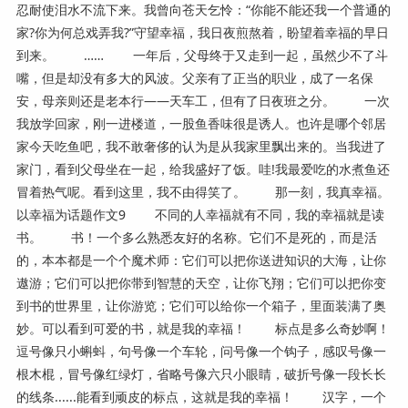
忍耐使泪水不流下来。我曾向苍天乞怜：“你能不能还我一个普通的
家?你为何总戏弄我?”守望幸福，我日夜煎熬着，盼望着幸福的早日
到来。 …… 一年后，父母终于又走到一起，虽然少不了斗
嘴，但是却没有多大的风波。父亲有了正当的职业，成了一名保
安，母亲则还是老本行——天车工，但有了日夜班之分。 一次
我放学回家，刚一进楼道，一股鱼香味很是诱人。也许是哪个邻居
家今天吃鱼吧，我不敢奢侈的认为是从我家里飘出来的。当我进了
家门，看到父母坐在一起，给我盛好了饭。哇!我最爱吃的水煮鱼还
冒着热气呢。看到这里，我不由得笑了。 那一刻，我真幸福。
以幸福为话题作文9 不同的人幸福就有不同，我的幸福就是读
书。 书！一个多么熟悉友好的名称。它们不是死的，而是活
的，本本都是一个个魔术师：它们可以把你送进知识的大海，让你
遨游；它们可以把你带到智慧的天空，让你飞翔；它们可以把你变
到书的世界里，让你游览；它们可以给你一个箱子，里面装满了奥
妙。可以看到可爱的书，就是我的幸福！ 标点是多么奇妙啊！
逗号像只小蝌蚪，句号像一个车轮，问号像一个钩子，感叹号像一
根木棍，冒号像红绿灯，省略号像六只小眼睛，破折号像一段长长
的线条......能看到顽皮的标点，这就是我的幸福！ 汉字，一个