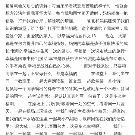
爸爸就会又耐心的讲解；每当弟弟看我愁眉苦脸的样子时，他就会
想方设法的逗我开怀大笑；每当我和同学闹矛盾时，妈妈就像一把
钥匙，打开我的心扉，解除我的烦恼。 爸爸和妈妈建筑了我们
知识的城堡，给了我们打开宝库的钥匙。这个家庭给了我幸福，我
爱这个家，更爱我的家人。 以幸福为话题作文13 现在，大家
都是在努力提升自己的幸福指数。妈妈的幸福是孩子健康快乐的成
长;老师的幸福是学生每一次的进步。幸福是一次说走就走的旅行;
幸福是困难中得到援助;幸福是收获赞许后的甜蜜;幸福是帮助别人
的手有余香;幸福是战胜自己的心路。 而对于我来说，只要和
同学在一起，不管做什么，都是幸福的。 在课堂上，我们坐在
同一个教室里，一起大声朗读某一篇文章;一起欣赏某一首小诗;一
起笑每一个同学编出的稀奇古怪的答案;一起鼓励某一个不敢回答问
题的同学;一起考试作弊;一起认认真真的写一份卷子，这是多么幸
福啊。 在操场上，我们呼吸着同一处的空气，看着同一片蓝
天。一起在操场上玩游戏，把我们的笑声添满整个校园;一起疯跑，
把我们的汗水洒在这里;一起与小鸟唱歌，歌声回荡在我们的记忆
里;一起大喊，一起为比赛而努力，这是多么幸福啊。 我们一
起哭、一起笑、一起疯、一起闹、一起奋斗、一起努力……是啊，