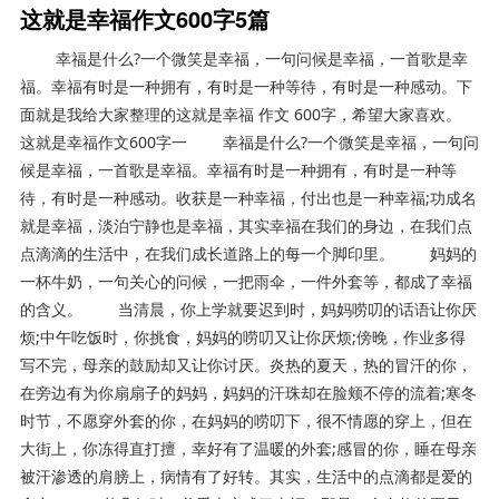
这就是幸福作文600字5篇
幸福是什么?一个微笑是幸福，一句问候是幸福，一首歌是幸
福。幸福有时是一种拥有，有时是一种等待，有时是一种感动。下
面就是我给大家整理的这就是幸福 作文 600字，希望大家喜欢。
这就是幸福作文600字一 幸福是什么?一个微笑是幸福，一句问
候是幸福，一首歌是幸福。幸福有时是一种拥有，有时是一种等
待，有时是一种感动。收获是一种幸福，付出也是一种幸福;功成名
就是幸福，淡泊宁静也是幸福，其实幸福在我们的身边，在我们点
点滴滴的生活中，在我们成长道路上的每一个脚印里。 妈妈的
一杯牛奶，一句关心的问候，一把雨伞，一件外套等，都成了幸福
的含义。 当清晨，你上学就要迟到时，妈妈唠叨的话语让你厌
烦;中午吃饭时，你挑食，妈妈的唠叨又让你厌烦;傍晚，作业多得
写不完，母亲的鼓励却又让你讨厌。炎热的夏天，热的冒汗的你，
在旁边有为你扇扇子的妈妈，妈妈的汗珠却在脸颊不停的流着;寒冬
时节，不愿穿外套的你，在妈妈的唠叨下，很不情愿的穿上，但在
大街上，你冻得直打擅，幸好有了温暖的外套;感冒的你，睡在母亲
被汗渗透的肩膀上，病情有了好转。其实，生活中的点滴都是爱的