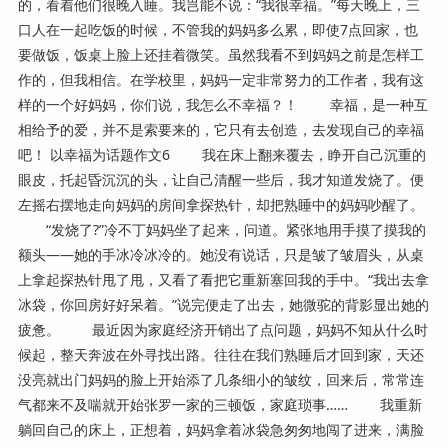
的，看着他们很晚入睡。我岂能不说：“我很幸福。”每天晚上，三
口人在一起吃饭的时候，不管我的妈妈多么累，即使7点回家，也
要做饭，饭桌上脸上还挂着微笑。虽然我看不到妈妈之前是怎样工
作的，但我相信。在学校里，妈妈一定非常努力的工作者，我有这
样的一个好妈妈，你们说，我怎么不幸福？！ 幸福，是一种互
相给予的爱，并不是索要来的，它只有去创造，去发现自己的幸福
吧！ 以幸福为话题作文6 我在床上翻来覆去，睁开自己沉重的
眼皮，托起昏沉沉的头，让自己清醒一些后，我才知道发烧了。便
左摇右摆地走向妈妈的房间拿探热针，却把熟睡中的妈妈吵醒了。
“发烧了?”冷不丁妈妈坐了起来，问道。紧张地用手摸了摸我的
额头——她的手冰冷冰冷的。她没有说话，只是皱了皱眉头，从桌
上拿起探热针甩了甩，又看了看把它重新塞回我的手中。“我出去拿
冰袋，你回房好好呆着。”说完便走了出去，她微驼的背影显出她的
疲惫。 最近因为家庭经济开销出了点问题，妈妈不知从什么时
候起，整天奔波在外寻找出路。往往在我们熟睡后才回到家，天还
没亮就出门妈妈的脸上开始添了几条细小的皱纹，回来后，常常连
气都来不及喘就开始张罗一家的三顿饭，家庭琐事…… 我重新
躺回自己的床上，正想着，妈妈拿着冰袋急匆匆地闯了进来，满脸