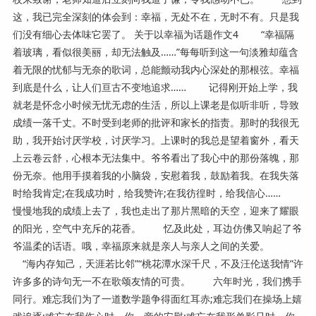
这，我已完全深刻的体会到：幸福，无处不在，无时不有。只是我
们没有细心去体味它罢了。 关于以幸福为话题作文4 “幸福隔
着玻璃，看似很美丽，却无法触及……”每每听到这一句淡雅却蕴含
着无限的忧郁与无奈的歌词，总能颤动我内心深处的那根弦。幸福
到底是什么，让人们亘古不变地追求…… 记得刚开始上学，我
就老是怀念小时候无忧无虑的生活，所以上课老是似听非听，导致
成绩一落千丈。不时受到老师的批评和家长的指责。那时的我很无
助，我开始讨厌学校，讨厌学习。上课时的我总是望着窗外，看天
上云卷云舒，心根本无法集中。爷爷看出了我心中的那份落魄，那
份无奈。他用手摸着我的小脑袋，安慰着我，鼓励着我。在我失落
时给我肯定;在我成功时，给我赞许;在我彷徨时，给我信心……
慢慢地我的成绩上去了，我也走出了那片黑暗的天空，迎来了耀眼
的阳光，空气中充斥的花香。 忆及此处，耳边仿佛又响起了爷
爷温柔的话语。哦，幸福原来就是亲人与亲人之间的关爱。
“海内存知己，天涯若比邻”“桃花潭水深千尺，不及汪伦送我情”许
许多多的诗句无一不在歌颂友情的可贵。 六年时光，我们携手
同行。难忘我们为了一道数学题争得面红耳赤;难忘我们在操场上嬉