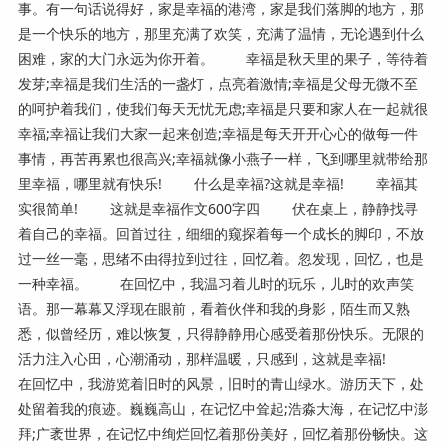
事。有一句话说得好，家是幸福的港湾，家是我们落脚的地方，那
是一个快乐的地方，那里充满了欢笑，充满了温情，无论遇到什么
困难，家的大门永远为你开着。 幸福是秋天里的果子，等待着
发芽;幸福是我们生活的一盏灯，点亮着激情;幸福是父母无微不至
的呵护着我们，使我们每天无忧无虑;幸福是只要和家人在一起就很
幸福;幸福让我们大家一起来创造;幸福是每天开开心心的做每一件
事情，再苦再累也很高兴;幸福就像小燕子一样，飞到哪里就带给那
里幸福，哪里就有快乐! 什么是幸福?这就是幸福! 幸福其
实很简单! 这就是幸福作文600字四 伏在桌上，静静找寻
着自己的幸福。回首过往，细细的窥探着每一个成长的脚印，不放
过一丝一毫，思绪不由得拉到过往，回忆着。忽发现，回忆，也是
一种幸福。 在回忆中，我温习着儿时的玩乐，儿时的欢声笑
语。那一幕幕又浮现在眼前，看着伙伴和我的身影，陌生而又熟
悉，似曾经历，难以恢复，只得静静用心感受着那份快乐。无限的
活力注入心田，心潮涌动，那样温暖，只感到，这就是幸福!
在回忆中，我游览着旧时的风景，旧时的青山绿水。游历天下，处
处留着我的痕迹。巍巍高山，在记忆中耸起;浩淼大海，在记忆中澎
拜;广袤世界，在记忆中绚烂回忆着那份美好，回忆着那份畅快。这