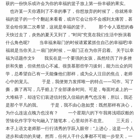
获的一份快乐或许会为你的幸福的篮子放上第一份丰硕的果实。
也许某一天你遇到了不幸的事了，你想放弃的时候了，你就将幸
福的篮子的一个个翻起来看看，或许它会让你不会感到太痛苦，甚
至会给你第二次希望，这就是幸福的篮子。 那个令人遐想的春
天快过去了，炎热的夏天又到了，“时间”究竟在我们生活中扮演着
什么角色呢? 当幸福来敲门的时候请紧紧抓住自己的幸福吧!幸
福就是当你关上一扇门的时候，一扇门正在为你开启着。 关于以幸
福为话题作文9 我实在是一个要强的女孩，虽然经历了许多挫
折和失败，但依然信心不减。很羡慕那些学习拔剑，能力出众的同
学，总希望自己有一天能像他们那样，成为众人注目的焦点，老师
心中的宠儿。 于是，我便努力发挥唯一的特点——写作。写了
撕，撕了再写，几乎赔上了全部课余时间。可是，每面对桌上的一
大堆稿子，却连它们装进信封投入信箱的勇气也没有，所以，我还
是那个平凡的我。 于是，我不由心急如焚：既然那样有决心，
为什么连这点魄力也没有？ 一个星期六的下午我将浅唱叹般的
苦恼化作字字句句融入了随笔本，心里却并不在意。 三天后，
本子上语文老师那一行行清秀的字跃入眼帘：“上进心，这是一个人
进步和成功的关键。然而，任何人干什么事都不可能一步登天，一