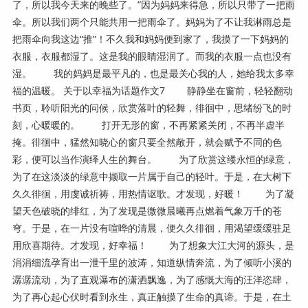
了，所以我今天来的晚些了。”因为妈妈来得急，所以只带了一把雨
伞。所以我们两个只能共用一把雨伞了。妈妈为了不让我淋雨总是
把雨伞向我这边“推”！不久我和妈妈便到家了，我摸了一下妈妈的
衣服，衣服都湿了。这是我的眼睛湿润了。而我的衣服一点也没有
湿。 我的妈妈是最平凡的，也是最关心我的人，她给我太多幸
福的温暖。 关于以幸福为话题作文7 静静坐在窗前，轻轻翻动
书页，聆听阳光的问候，欣赏落叶的轻舞，徘徊中，思绪纷飞的时
刻，心暖暖的。 打开无形的窗，不再紧紧关闭，不再半虚半
掩。徘徊中，猛然知晓心的窗只要全然敞开，就会赋予不同的色
彩，便可以当作演绎人生的舞台。 为了欣赏这缕永恒的绿意，
为了在这淡淡的绿意中撷取一片属于自己的轻叶。于是，在大树下
久久徘徊，用虔诚祈祷，用热情讴歌。才发现，好暖！ 为了凝
望天色破晓的绯红，为了发现是微微晨曦再点燃着气象万千的苍
穹。于是，在一片没有喧哗的清晨，便久久徘徊，用渴望缓缓驻足
用欣喜期待。才发现，好幸福！ 为了想象大江大河的源头，是
涓涓细流孕育出一泄千里的波涛，知道纵情奔流，为了倾听小溪的
潺潺流动，为了直观瀑布的潇洒飘逸，为了感慨大海的汪洋恣肆，
为了再心起心伏时看到永生，真正触摸了生命的真谛。于是，在土