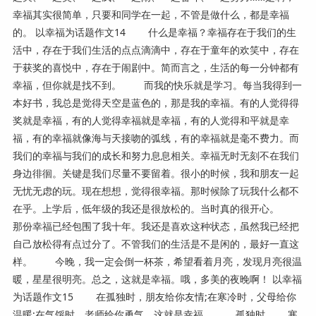
幸福其实很简单，只要和同学在一起，不管是做什么，都是幸福
的。 以幸福为话题作文14 什么是幸福？幸福存在于我们的生
活中，存在于我们生活的点点滴滴中，存在于童年的欢笑中，存在
于获奖的喜悦中，存在于闹剧中。简而言之，生活的每一分钟都有
幸福，但你就是找不到。 而我的快乐就是学习。每当我得到一
本好书，我总是觉得天空是蓝色的，那是我的幸福。有的人觉得得
奖就是幸福，有的人觉得幸福就是幸福，有的人觉得和平就是幸
福，有的幸福就像海与天接吻的弧线，有的幸福就是毫不费力。而
我们的幸福与我们的成长和努力息息相关。幸福无时无刻不在我们
身边徘徊。关键是我们尽量不要留着。很小的时候，我和朋友一起
无忧无虑的玩。现在想想，觉得很幸福。那时候除了玩我什么都不
在乎。上学后，低年级的我还是很放松的。当时真的很开心。
那份幸福已经包围了我十年。我还是喜欢这种状态，虽然我已经把
自己放松得有点过分了。不管我们的生活是不是闲的，最好一直这
样。 今晚，我一定会倒一杯茶，希望看着月亮，发现月亮很温
暖，星星很明亮。总之，这就是幸福。哦，多美的夜晚啊！ 以幸福
为话题作文15 在孤独时，朋友给你友情;在寒冷时，父母给你
温暖;在气馁时，老师给你勇气。这就是幸福。 孤独时 寒