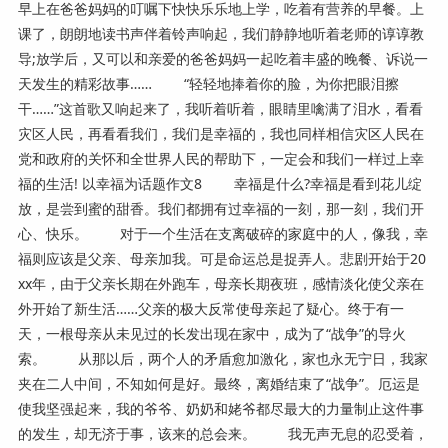
早上在爸爸妈妈的叮嘱下快快乐乐地上学，吃着有营养的早餐。上
课了，朗朗地读书声伴着铃声响起，我们静静地听着老师的谆谆教
导;放学后，又可以和亲爱的爸爸妈妈一起吃着丰盛的晚餐、诉说一
天发生的精彩故事…… “轻轻地捧着你的脸，为你把眼泪擦
干……”这首歌又响起来了，我听着听着，眼睛里噙满了泪水，看看
灾区人民，再看看我们，我们是幸福的，我也同样相信灾区人民在
党和政府的关怀和全世界人民的帮助下，一定会和我们一样过上幸
福的生活! 以幸福为话题作文8 幸福是什么?幸福是看到花儿绽
放，是尝到蜜的甜香。我们都拥有过幸福的一刻，那一刻，我们开
心、快乐。 对于一个生活在支离破碎的家庭中的人，像我，幸
福则应该是父亲、母亲加我。可是命运总是捉弄人。悲剧开始于20
xx年，由于父亲长期在外跑车，母亲长期夜班，感情淡化使父亲在
外开始了新生活……父亲的极大反常使母亲起了疑心。终于有一
天，一根母亲从未见过的长发出现在家中，成为了“战争”的导火
索。 从那以后，两个人的矛盾愈加激化，家也永无宁日，我家
夹在二人中间，不知如何是好。最终，离婚结束了“战争”。厄运是
使我坚强起来，我的爷爷、奶奶和姥爷都尽最大的力量制止这件事
的发生，却无济于事，该来的总会来。 我无声无息的忍受着，