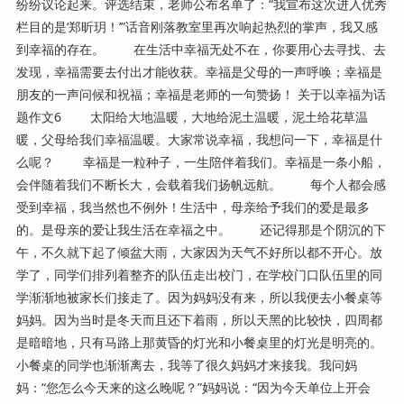
纷纷议论起来。评选结束，老师公布名单了：“我宣布这次进入优秀
栏目的是‘郑昕玥！’”话音刚落教室里再次响起热烈的掌声，我又感
到幸福的存在。 在生活中幸福无处不在，你要用心去寻找、去
发现，幸福需要去付出才能收获。幸福是父母的一声呼唤；幸福是
朋友的一声问候和祝福；幸福是老师的一句赞扬！ 关于以幸福为话
题作文6 太阳给大地温暖，大地给泥土温暖，泥土给花草温
暖，父母给我们幸福温暖。大家常说幸福，我想问一下，幸福是什
么呢？ 幸福是一粒种子，一生陪伴着我们。幸福是一条小船，
会伴随着我们不断长大，会载着我们扬帆远航。 每个人都会感
受到幸福，我当然也不例外！生活中，母亲给予我们的爱是最多
的。是母亲的爱让我生活在幸福之中。 还记得那是个阴沉的下
午，不久就下起了倾盆大雨，大家因为天气不好所以都不开心。放
学了，同学们排列着整齐的队伍走出校门，在学校门口队伍里的同
学渐渐地被家长们接走了。因为妈妈没有来，所以我便去小餐桌等
妈妈。因为当时是冬天而且还下着雨，所以天黑的比较快，四周都
是暗暗地，只有马路上那黄昏的灯光和小餐桌里的灯光是明亮的。
小餐桌的同学也渐渐离去，我等了很久妈妈才来接我。我问妈
妈：“您怎么今天来的这么晚呢？”妈妈说：“因为今天单位上开会