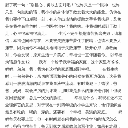
慰了我一句：“别担心，勇敢去面对吧！”也许只是一个眼神，也许
只是一句鼓励的话，我小小的身体似乎散发着大大的能量。仿佛在
我们要摔下山崖那一刻，有人伸出热情的援助之手将我扶起，又像
是在我生命垂危时，一位医生治好了我的病。使我顿时感到干劲十
足，心里很幸福很满足。 生活不完全都是痛苦折磨失败，请相
信，幸福也同样存在。不要被失败痛苦蒙住了眼睛，也请不要放大
痛苦。因为当你不再固执地纠结于失败痛苦，敞开心扉，勇敢面
对，你会发现，原来生活一片美好，幸福也一直伴随着你。 以幸福
为话题作文12 我有一个给予我幸福的家庭，这个家里有爸爸、
妈妈、弟弟、我，我为有这样的家庭而感到幸福。 在我生病
时，一句句关心，亲切的话语和关心的问候在我耳边荡涤，这是我
感到一股股清澈的暖泉在我血液中流动。有时我犯下了错误，爸
爸、妈妈、就会严厉的批评我，那时我是多么的痛恨他们啊！但现
在回想起来，总是一次次的脸红。 幸福是什么，我现在还不完
全理解它的意思，对于现在一到四年级的小学生来说，他们理解当
然是有吃的、喝的、穿的。还要有一个幸福、美满的家庭。 妈
妈每天都要上班，但一有时间就会问我的在学校学习的情况怎么
样；爸爸也很辛苦，每天到家之后就教弟弟写作业，如果有难题，