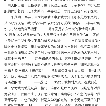
雨天的出租车是极少的，更何况这是深夜，母亲像荷叶保护红莲
般的保护着我，走了大约有一半路程是，才打上出租车到了医院。
平凡的一件事，伟大的母爱！事后我才知道母亲是最怕黑的，
从不敢走夜路，我便告诉自己以后要好好爱我的妈妈，不准再让她
伤心，让她为自己流泪。 拥有爱是多么伟大的事情啊！其
实“拥有”本身就是奢侈的，人是无权来决定自己拥有什么的，既然
上天赐给了我们爱，那我们就应该珍惜！ 当你清晨揉着朦胧的
睡眼走到餐桌旁，想用母亲早起为你准备的早餐时，你不幸福吗？
当你正在加班加点的复习时，母亲递过来一只红通通的大苹果时，
你你不幸福吗？ 这些都是爱的表现，这些都是爱的典例，当你
拥有爱时不幸福吗？我想不是的，拥有爱就是幸福，拥有爱就一定
幸福！ 以幸福为话题作文2 母爱里包含着千言万语，如一股溪
流，孩子愿在这平凡而又幸福的滋养中成长。孩子们也有很多想对
母亲说的话…… ——题记 妈妈，我想对您说。在我的心
里，您对我的爱是别具一格的。谁然不是娇生惯养，但是您却对我
疼爱有加。我刚出生，便在您的牵引下蹒跚学步；在您的教导中我
牙牙学语；在您的期盼中我迈入学习的道路；在您无微不至的关怀
和呵护下我逐步成长。 妈妈，我想对您说。您还记得那件事