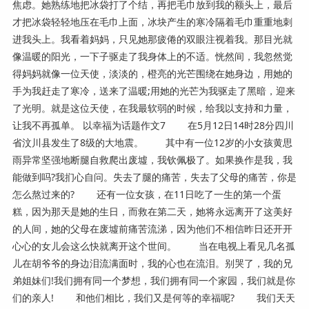
焦虑。她熟练地把冰袋打了个结，再把毛巾放到我的额头上，最后
才把冰袋轻轻地压在毛巾上面，冰块产生的寒冷隔着毛巾重重地刺
进我头上。我看着妈妈，只见她那疲倦的双眼注视着我。那目光就
像温暖的阳光，一下子驱走了我身体上的不适。恍然间，我忽然觉
得妈妈就像一位天使，淡淡的，橙亮的光芒围绕在她身边，用她的
手为我赶走了寒冷，送来了温暖;用她的光芒为我驱走了黑暗，迎来
了光明。就是这位天使，在我最软弱的时候，给我以支持和力量，
让我不再孤单。 以幸福为话题作文7 在5月12日14时28分四川
省汶川县发生了8级的大地震。 其中有一位12岁的小女孩黄思
雨异常坚强地断腿自救爬出废墟，我钦佩极了。如果换作是我，我
能做到吗?我扪心自问。失去了腿的痛苦，失去了父母的痛苦，你是
怎么熬过来的? 还有一位女孩，在11日吃了一生的第一个蛋
糕，因为那天是她的生日，而救在第二天，她将永远离开了这美好
的人间，她的父母在废墟前痛苦流涕，因为他们不相信昨日还开开
心心的女儿会这么快就离开这个世间。 当在电视上看见几名孤
儿在胡爷爷的身边泪流满面时，我的心也在流泪。别哭了，我的兄
弟姐妹们!我们拥有同一个梦想，我们拥有同一个家园，我们就是你
们的亲人! 和他们相比，我们又是何等的幸福呢? 我们天天