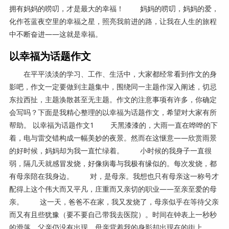
拥有妈妈的唠叨，才是最大的幸福！ 妈妈的唠叨，妈妈的爱，
化作苍蓝夜空里的幸福之星，照亮我前进的路，让我在人生的旅程
中不断奋进——这就是幸福。
以幸福为话题作文
在平平淡淡的学习、工作、生活中，大家都经常看到作文的身
影吧，作文一定要做到主题集中，围绕同一主题作深入阐述，切忌
东拉西扯，主题涣散甚至无主题。作文的注意事项有许多，你确定
会写吗？下面是我精心整理的以幸福为话题作文，希望对大家有所
帮助。 以幸福为话题作文1 天黑漆漆的，大雨一直在哗哗的下
着，电与雷交错构成一幅美妙的夜景。然而在这惬意——欣赏雨景
的好时候，妈妈却为我一直忙绿着。 小时候的我身子一直很
弱，隔几天就感冒发烧，好像病毒与我极有缘似的。每次发烧，都
有母亲陪在我身边。 对，是母亲。我想也只有母亲这一称号才
配得上这个伟大而又平凡，庄重而又亲切的职业——至亲至爱的母
亲。 这一天，爸爸不在家，我又发烧了，母亲似乎在等待父亲
而又有且些犹豫（要不要自己带我去医院）。时间在钟表上一秒秒
的滑落，父亲仍没有出现，母亲背着我的身影却出现在的街上。