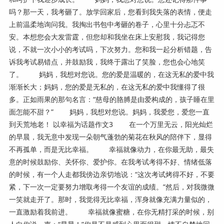
吗？那一天，我考砸了。放学回家后，您看到我失落的表情，便走
上前温柔地询问我。我掏出书包中考砸的卷子，心里十分忐忑不
安。本想您会大发雷霆，但您却和我坐在床上安慰我，我记得您
说，不就一次小小的考试吗，下次努力。您和我一起分析错题，告
诉我考试易错点，并鼓励我，我终于露出了笑脸，您也会心地笑
了。 妈妈，我想对您说。您的爱是温暖的，在这无私的爱中我
渐渐长大；妈妈，您的爱是无私的，在这无私的爱中我懂得了很
多。正如雨果的那句名言：“慈母的胳膊是由爱构成的，孩子睡在里
面怎能不甜？” 妈妈，我想对您说。妈妈，我爱您，爱您一直
到天荒地老！ 以幸福为话题作文3 在一个万里无云，阳光灿烂
的早晨，我无意中发现一朵朝气蓬勃的菊花在秋风的陪伴下，显得
不再孤单，而是无比幸福。 幸福就像动力，在你最无助，最失
意的时候鼓励你、关怀你、爱护你。在我考试考得不好、情绪低落
的时候，有一个人走都我傍边亲切地说：“这次考试烤得不好，不要
紧，下一次一定要努力增取考得一个友谊的成绩。”然后，对我微微
一笑就走开了。那时，我觉得无比幸福，浑身就像充满力量似的，
一直激励着我前进。 幸福就像蜜糖，在你无精打采的时候，别