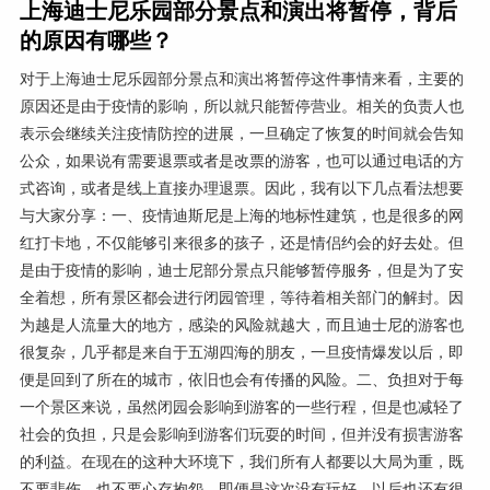
上海迪士尼乐园部分景点和演出将暂停，背后
的原因有哪些？
对于上海迪士尼乐园部分景点和演出将暂停这件事情来看，主要的
原因还是由于疫情的影响，所以就只能暂停营业。相关的负责人也
表示会继续关注疫情防控的进展，一旦确定了恢复的时间就会告知
公众，如果说有需要退票或者是改票的游客，也可以通过电话的方
式咨询，或者是线上直接办理退票。因此，我有以下几点看法想要
与大家分享：一、疫情迪斯尼是上海的地标性建筑，也是很多的网
红打卡地，不仅能够引来很多的孩子，还是情侣约会的好去处。但
是由于疫情的影响，迪士尼部分景点只能够暂停服务，但是为了安
全着想，所有景区都会进行闭园管理，等待着相关部门的解封。因
为越是人流量大的地方，感染的风险就越大，而且迪士尼的游客也
很复杂，几乎都是来自于五湖四海的朋友，一旦疫情爆发以后，即
便是回到了所在的城市，依旧也会有传播的风险。二、负担对于每
一个景区来说，虽然闭园会影响到游客的一些行程，但是也减轻了
社会的负担，只是会影响到游客们玩耍的时间，但并没有损害游客
的利益。在现在的这种大环境下，我们所有人都要以大局为重，既
不要悲伤，也不要心存抱怨。即便是这次没有玩好，以后也还有很