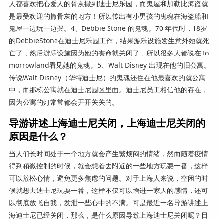
人都喜欢把心爱人的骨灰撒到迪士尼乐园，而鬼屋和加勒比海盗就
是最受欢迎的撒骨灰的地方！所以传出有小男孩的鬼魂在海盗船和
鬼屋一边玩一边哭。4、Debbie Stone 的鬼魂。70 年代时，18岁
的DebbieStone在迪士尼乐园工作，结果游乐设施发生意外她就死
亡了，然后游乐设施因为她的丧命就关闭了，所以很多人都说在To
morrowland看见她的鬼魂。5、Walt Disney 出现在他的旧公寓。
传说Walt Disney（华特迪士尼）的鬼魂还住在他最喜欢的就公寓
中，而那栋公寓就在迪士尼园区里面。迪士尼员工相信他的存在，
因为公寓的灯常常都会开开关关的。
导游讲述上海迪士尼关闭，上海迪士尼关闭的
原因是什么？
当人们长时间处于一个地方就会产生繁烦闷的情绪，然而随着疫情
得到稍微控制的时候，就会想着去附近的一些地方玩耍一番，这样
可以放松心情，避免更多焦虑的问题。对于上海人来说，空闲的时
候就想去迪士尼玩耍一番，这样不仅可以增进一家人的感情，还可
以彻底放飞自我，发泄一些心中的不满。可是最近一名导游讲述上
海迪士尼已经关闭，那么，是什么原因导致上海迪士尼关闭呢？目